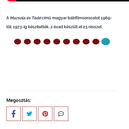
A
Mazsola és Tádé
című magyar bábfilmsorozatot 1969-
től, 1973-ig készítették. 2 évad készült el 23 résszel.
ELŐZŐ OLDAL
Megosztás: