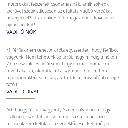
motorokkal felszerelt csodamasinák, amik sok-sok
lóerővel szelik stílusosan az utakat? Vadító verdákat
nézegetnél? Itt az online férfi magazinunk, kövesd az
újdonságokat!
VADÍTÓ NŐK
Mi férfiak nem tehetünk róla egyszerűen, hogy férfiből
vagyunk. Nem tehetünk se arról, hogy mindig a nőkön
jár az eszünk, és arról sem, hogy formás idomaikra
téved akarva, akaratlanul a szemünk. Online férfi
magazinunkból sem hagyhattuk ki a legvadítóbb csajok
fotóit!
VADÍTÓ DIVAT
Attól hogy férfiak vagyunk, és nem olvadunk el egy
csillogó ékszer láttán, sőt még csak a különböző
retikülök sem keltik fel az érdeklődésünket, még a