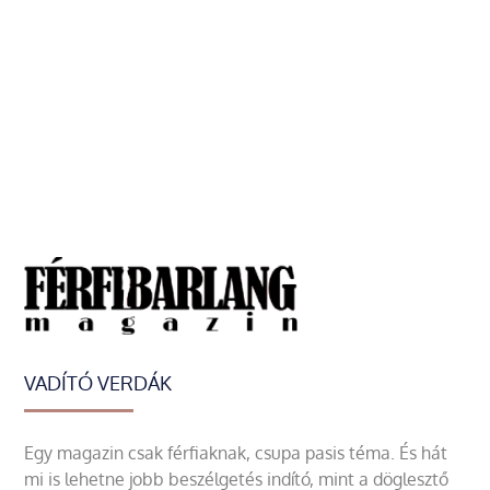
VADÍTÓ VERDÁK
Egy magazin csak férfiaknak, csupa pasis téma. És hát
mi is lehetne jobb beszélgetés indító, mint a döglesztő