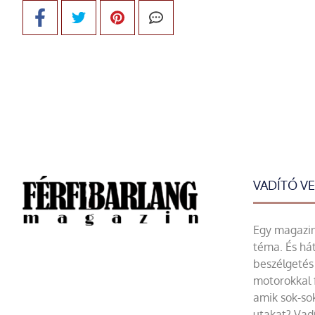
VADÍTÓ V
Egy magazin 
téma. És hát
beszélgetés 
motorokkal 
amik sok-sok
utakat? Vadí