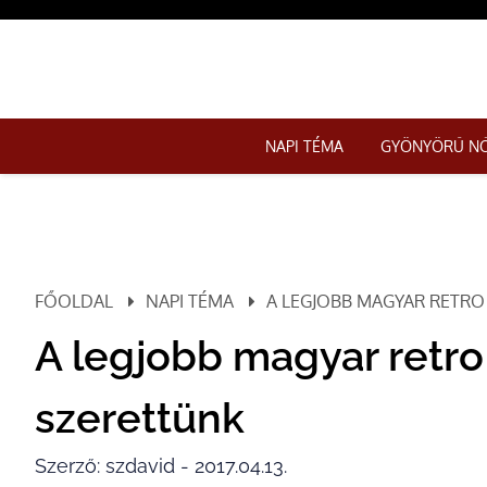
NAPI TÉMA
GYÖNYÖRŰ N
FŐOLDAL
NAPI TÉMA
A LEGJOBB MAGYAR RETRO
A legjobb magyar retr
szerettünk
Szerző: szdavid - 2017.04.13.