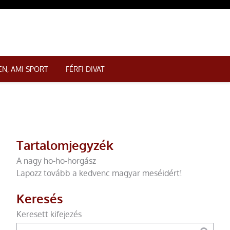
N, AMI SPORT
FÉRFI DIVAT
Tartalomjegyzék
A nagy ho-ho-horgász
Lapozz tovább a kedvenc magyar meséidért!
Keresés
Keresett kifejezés