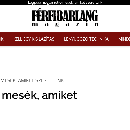
Legjobb magyar retro mesék, amiket szerettünk
ŐK
KELL EGY KIS LAZÍTÁS
LENYŰGÖZŐ TECHNIKA
MINDE
 MESÉK, AMIKET SZERETTÜNK
o mesék, amiket