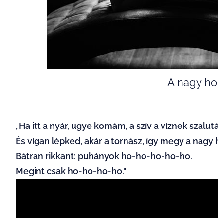
A nagy ho
„Ha itt a nyár, ugye komám, a szív a víznek szalutá
És vígan lépked, akár a tornász, így megy a nag
Bátran rikkant: puhányok ho-ho-ho-ho-ho.
Megint csak ho-ho-ho-ho."