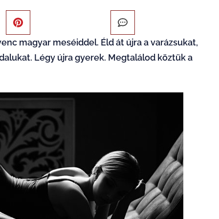
venc magyar meséiddel. Éld át újra a varázsukat,
dalukat. Légy újra gyerek. Megtalálod köztük a