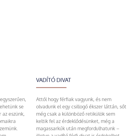
VADÍTÓ DIVAT
 egyszerűen,
Attól hogy férfiak vagyunk, és nem
tehetünk se
olvadunk el egy csillogó ékszer láttán, sőt
r az eszünk,
még csak a különböző retikülök sem
omaikra
keltik fel az érdeklődésünket, még a
szemünk.
magassarkúk után megfordulhatunk –
sem
illetve a vadító férfi divat is érdekelhet