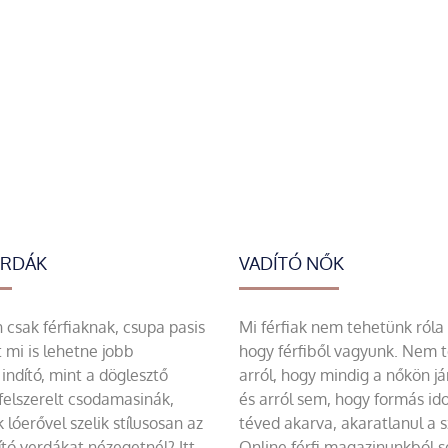
ERDÁK
VADÍTÓ NŐK
csak férfiaknak, csupa pasis
Mi férfiak nem tehetünk róla
 mi is lehetne jobb
hogy férfiből vagyunk. Nem 
indító, mint a döglesztő
arról, hogy mindig a nőkön já
felszerelt csodamasinák,
és arról sem, hogy formás id
 lóerővel szelik stílusosan az
téved akarva, akaratlanul a 
tó verdákat nézegetnél? Itt
Online férfi magazinunkból 