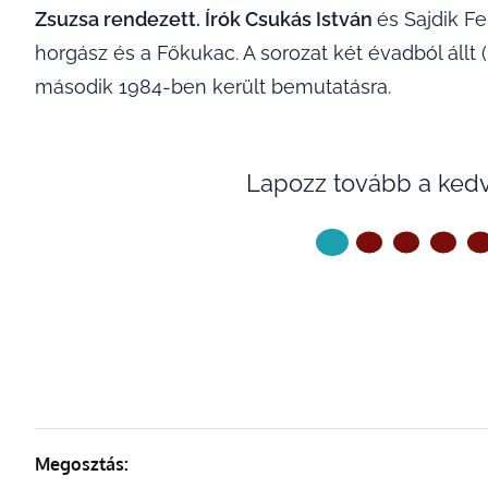
Zsuzsa rendezett. Írók Csukás István
és Sajdik F
horgász és a Főkukac. A sorozat két évadból állt 
második 1984-ben került bemutatásra.
Lapozz tovább a ked
KÖVETKE
Megosztás: