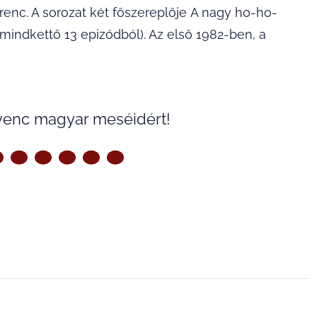
erenc. A sorozat két főszereplője A nagy ho-ho-
(mindkettő 13 epizódból). Az első 1982-ben, a
venc magyar meséidért!
ZŐ OLDAL