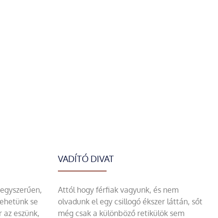
VADÍTÓ DIVAT
 egyszerűen,
Attól hogy férfiak vagyunk, és nem
tehetünk se
olvadunk el egy csillogó ékszer láttán, sőt
r az eszünk,
még csak a különböző retikülök sem