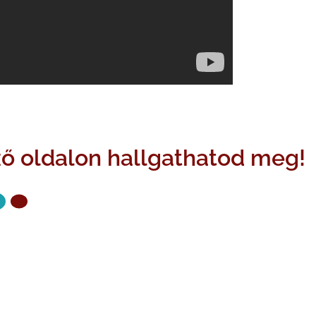
ző oldalon hallgathatod meg!
ZŐ OLDAL