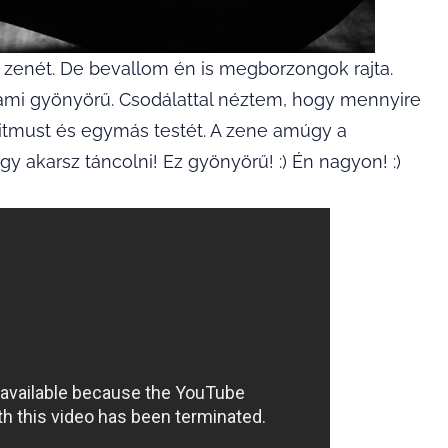
 zenét. De bevallom én is megborzongok rajta.
alami gyönyörű. Csodálattal néztem, hogy mennyire
 ritmust és egymás testét. A zene amúgy a
 így akarsz táncolni! Ez gyönyörű! :) Én nagyon! :)