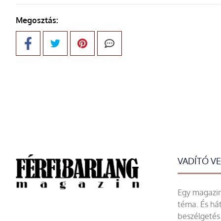
Megosztás:
VADÍTÓ V
Egy magazin 
téma. És hát
beszélgetés 