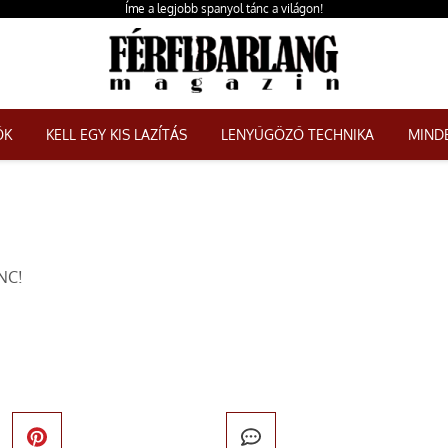
Íme a legjobb spanyol tánc a világon!
ŐK
KELL EGY KIS LAZÍTÁS
LENYŰGÖZŐ TECHNIKA
MINDE
NC!