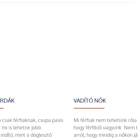
ERDÁK
VADÍTÓ NŐK
csak férfiaknak, csupa pasis
Mi férfiak nem tehetünk róla
 mi is lehetne jobb
hogy férfiből vagyunk. Nem 
indító, mint a döglesztő
arról, hogy mindig a nőkön já