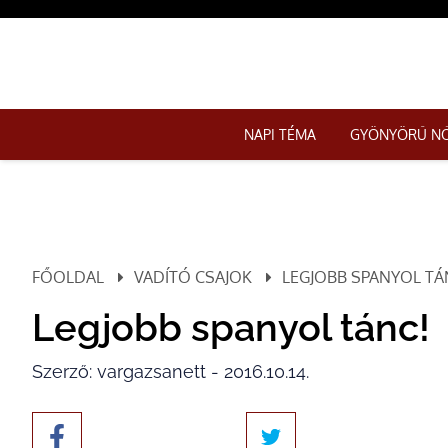
NAPI TÉMA
GYÖNYÖRŰ N
FŐOLDAL
VADÍTÓ CSAJOK
LEGJOBB SPANYOL TÁ
Legjobb spanyol tánc!
Szerző: vargazsanett - 2016.10.14.