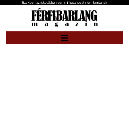
Ezekben az iskolákban semmi hasznosat nem tanítanak