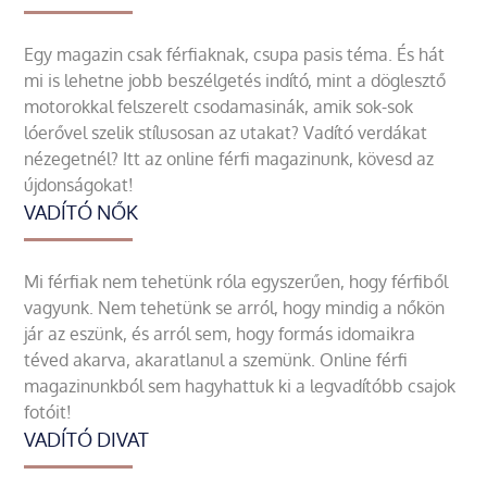
Egy magazin csak férfiaknak, csupa pasis téma. És hát
mi is lehetne jobb beszélgetés indító, mint a döglesztő
motorokkal felszerelt csodamasinák, amik sok-sok
lóerővel szelik stílusosan az utakat? Vadító verdákat
nézegetnél? Itt az online férfi magazinunk, kövesd az
újdonságokat!
VADÍTÓ NŐK
Mi férfiak nem tehetünk róla egyszerűen, hogy férfiből
vagyunk. Nem tehetünk se arról, hogy mindig a nőkön
jár az eszünk, és arról sem, hogy formás idomaikra
téved akarva, akaratlanul a szemünk. Online férfi
magazinunkból sem hagyhattuk ki a legvadítóbb csajok
fotóit!
VADÍTÓ DIVAT