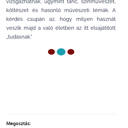
vizsgázhatnak, úgymint tánc, színművészet,
költészet és hasonló művészeti témák. A
kérdés csupán az, hogy milyen hasznát
veszik majd a való életben az itt elsajátított
„tudásnak.”
ELŐZŐ OLDAL
KÖVETKEZŐ OLDAL
Megosztás: