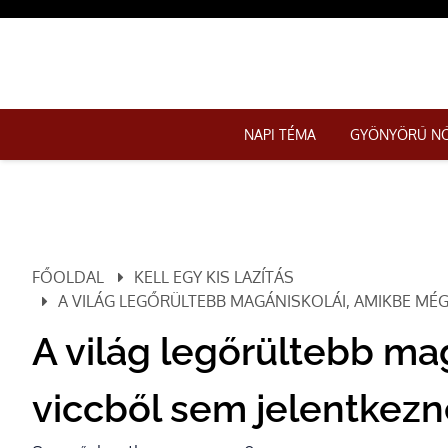
NAPI TÉMA
GYÖNYÖRŰ N
FŐOLDAL
KELL EGY KIS LAZÍTÁS
A VILÁG LEGŐRÜLTEBB MAGÁNISKOLÁI, AMIKBE MÉG
A világ legőrültebb ma
viccből sem jelentkezn