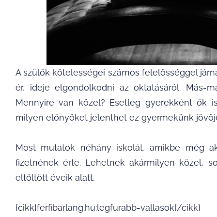
A szülők kötelességei számos felelősséggel já
ér, ideje elgondolkodni az oktatásáról. Más-m
Mennyire van közel? Esetleg gyerekként ők is
milyen előnyöket jelenthet ez gyermekünk jövőjé
Most mutatok néhány iskolát, amikbe még a
fizetnének érte. Lehetnek akármilyen közel, s
eltöltött éveik alatt.
{cikk}ferfibarlang.hu:legfurabb-vallasok{/cikk}