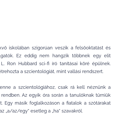
kvő iskolában szigorúan veszik a felsőoktatást és
llgatók. Ez eddig nem hangzik többnek egy elit
L. Ron Hubbard sci-fi író tanításai köré épülnek.
trehozta a szcientológiát, mint vallási rendszert.
enne a szcientológiához, csak rá kell néznünk a
 rendben. Az egyik óra során a tanulóknak tűrniük
. Egy másik foglalkozáson a fiatalok a szótárakat
z „a/az/egy” esetleg a „ha” szavakról.