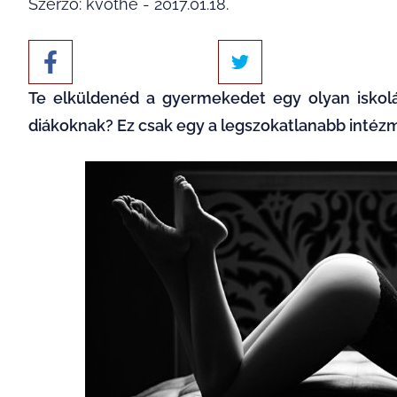
Szerző: kvothe - 2017.01.18.
Te elküldenéd a gyermekedet egy olyan iskoláb
diákoknak? Ez csak egy a legszokatlanabb intéz