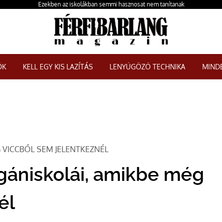
Ezekben az iskolákban semmi hasznosat nem tanítanak
ŐK
KELL EGY KIS LAZÍTÁS
LENYŰGÖZŐ TECHNIKA
MINDE
 VICCBŐL SEM JELENTKEZNÉL
gániskolái, amikbe még
él