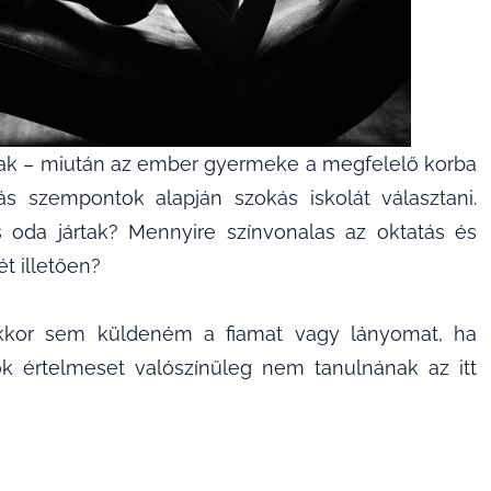
rnak – miután az ember gyermeke a megfelelő korba
ás szempontok alapján szokás iskolát választani.
 oda jártak? Mennyire színvonalas az oktatás és
t illetően?
kkor sem küldeném a fiamat vagy lányomat, ha
ok értelmeset valószínűleg nem tanulnának az itt