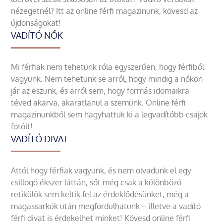
nézegetnél? Itt az online férfi magazinunk, kövesd az
újdonságokat!
VADÍTÓ NŐK
Mi férfiak nem tehetünk róla egyszerűen, hogy férfiből
vagyunk. Nem tehetünk se arról, hogy mindig a nőkön
jár az eszünk, és arról sem, hogy formás idomaikra
téved akarva, akaratlanul a szemünk. Online férfi
magazinunkból sem hagyhattuk ki a legvadítóbb csajok
fotóit!
VADÍTÓ DIVAT
Attól hogy férfiak vagyunk, és nem olvadunk el egy
csillogó ékszer láttán, sőt még csak a különböző
retikülök sem keltik fel az érdeklődésünket, még a
magassarkúk után megfordulhatunk – illetve a vadító
férfi divat is érdekelhet minket! Kövesd online férfi