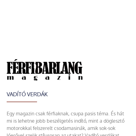
VADÍTÓ VERDÁK
Egy magazin csak férfiaknak, csupa pasis téma. És hát
mi is lehetne jobb beszélgetés indító, mint a döglesztő
motorokkal felszerelt csodamasinák, amik sok-sok
lóerővel szelik stílusosan az utakat? Vadító verdákat