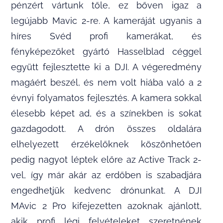
pénzért vártunk tőle, ez bőven igaz a
legújabb Mavic 2-re. A kameráját ugyanis a
híres Svéd profi kamerákat, és
fényképezőket gyártó Hasselblad céggel
együtt fejlesztette ki a DJI. A végeredmény
magáért beszél, és nem volt hiába való a 2
évnyi folyamatos fejlesztés. A kamera sokkal
élesebb képet ad, és a színekben is sokat
gazdagodott. A drón összes oldalára
elhelyezett érzékelőknek köszönhetően
pedig nagyot léptek előre az Active Track 2-
vel, így már akár az erdőben is szabadjára
engedhetjük kedvenc drónunkat. A DJI
MAvic 2 Pro kifejezetten azoknak ajánlott,
akik profi légi felvételeket szeretnének