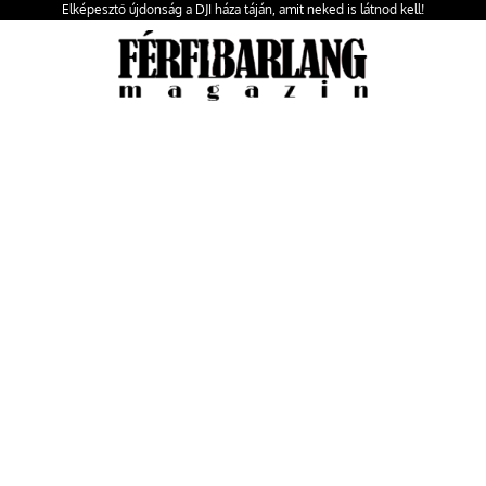
Elképesztő újdonság a DJI háza táján, amit neked is látnod kell!