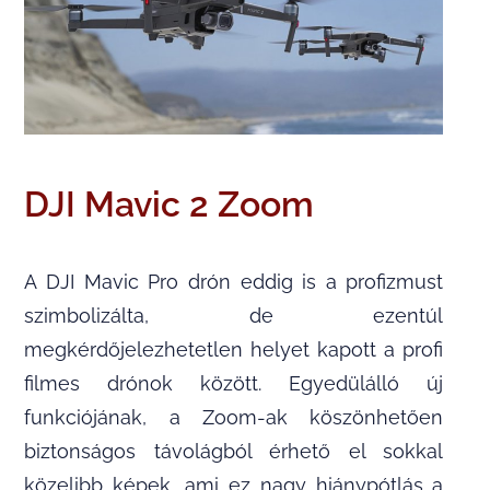
DJI Mavic 2 Zoom
A DJI Mavic Pro drón eddig is a profizmust
szimbolizálta, de ezentúl
megkérdőjelezhetetlen helyet kapott a profi
filmes drónok között. Egyedülálló új
funkciójának, a Zoom-ak köszönhetően
biztonságos távolágból érhető el sokkal
közelibb képek, ami ez nagy hiánypótlás a