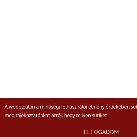
A weboldalon a minőségi felhasználói élmény érdekében süt
meg tájékoztatónkat arról, hogy milyen sütiket
ELFOGADOM
AJÁNLATKÉRÉS