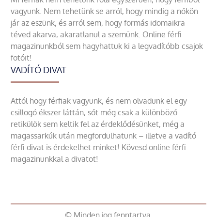
vagyunk. Nem tehetünk se arról, hogy mindig a nőkön
jár az eszünk, és arról sem, hogy formás idomaikra
téved akarva, akaratlanul a szemünk. Online férfi
magazinunkból sem hagyhattuk ki a legvadítóbb csajok
fotóit!
VADÍTÓ DIVAT
Attól hogy férfiak vagyunk, és nem olvadunk el egy
csillogó ékszer láttán, sőt még csak a különböző
retikülök sem keltik fel az érdeklődésünket, még a
magassarkúk után megfordulhatunk – illetve a vadító
férfi divat is érdekelhet minket! Kövesd online férfi
magazinunkkal a divatot!
© Minden jog fenntartva.