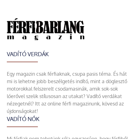
VADÍTÓ VERDÁK
Egy magazin csak férfiaknak, csupa pasis téma. És hát
mi is lehetne jobb beszélgetés indító, mint a döglesztő
motorokkal felszerelt csodamasinák, amik sok-sok
lóerővel szelik stílusosan az utakat? Vadító verdákat
nézegetnél? Itt az online férfi magazinunk, kövesd az
újdonságokat!
VADÍTÓ NŐK
Mi férfiak nem tehetünk róla egyszerűen, hogy férfiből