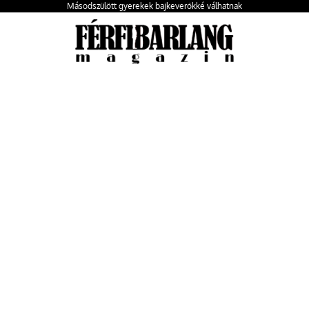
Másodszülött gyerekek bajkeverőkké válhatnak