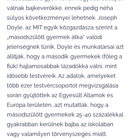
válnak bajkeverőkké, ennek pedig néha
súlyos következményei lehetnek. Joseph
Doyle, az MIT egyik közgazdásza szerint a
„másodszülött gyermek átka” valódi
jelenségnek tűnik. Doyle és munkatársai azt
állítják, hogy a második gyermekek (főleg a
fiúk) hajlamosabbak lázadókká válni, mint
idősebb testvéreik. Az adatok, amelyeket
több ezer testvércsoportot megvizsgálása
során gyűjtöttek az Egyesült Államok és
Európa területén, azt mutatták, hogy a
másodszülött gyermekek 25-40 százalékkal
gyakrabban kerülnek bajba az iskolában
vagy valamilyen törvényszegés miatt.