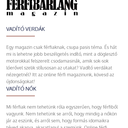
VADÍTÓ VERDÁK
Egy magazin csak férfiaknak, csupa pasis téma. És hát
mi is lehetne jobb beszélgetés indító, mint a döglesztő
motorokkal felszerelt csodamasinák, amik sok-sok
lóerővel szelik stílusosan az utakat? Vadító verdákat
nézegetnél? Itt az online férfi magazinunk, kövesd az
újdonságokat!
VADÍTÓ NŐK
Mi férfiak nem tehetünk róla egyszerűen, hogy férfiből
vagyunk. Nem tehetünk se arról, hogy mindig a nőkön
jár az eszünk, és arról sem, hogy formás idomaikra
téved akarva, akaratlanul a szemünk. Online férfi