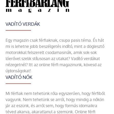
VADÍTÓ VERDÁK
Egy magazin csak férfiaknak, csupa pasis téma. És hát
mi is lehetne jobb beszélgetés indító, mint a döglesztő
motorokkal felszerelt csodamasinák, amik sok-sok
lóerővel szelik stílusosan az utakat? Vadító verdákat
nézegetnél? Itt az online férfi magazinunk, kövesd az
újdonságokat!
VADÍTÓ NŐK
Mi férfiak nem tehetünk róla egyszerűen, hogy férfiből
vagyunk. Nem tehetünk se arról, hogy mindig a nőkön
jár az eszünk, és arról sem, hogy formás idomaikra
téved akarva, akaratlanul a szemünk. Online férfi