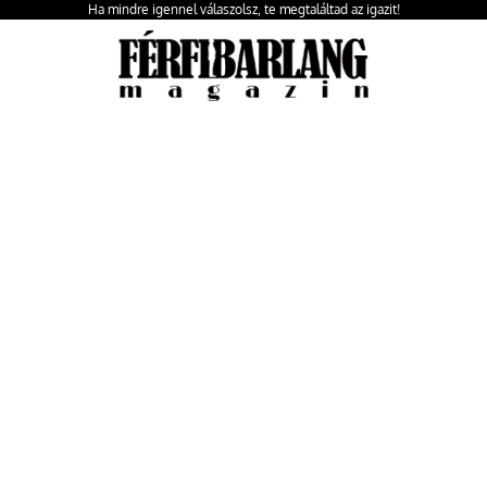
Ha mindre igennel válaszolsz, te megtaláltad az igazit!