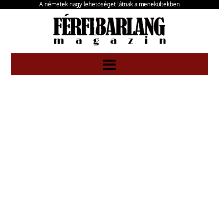
A németek nagy lehetőséget látnak a menekültekben