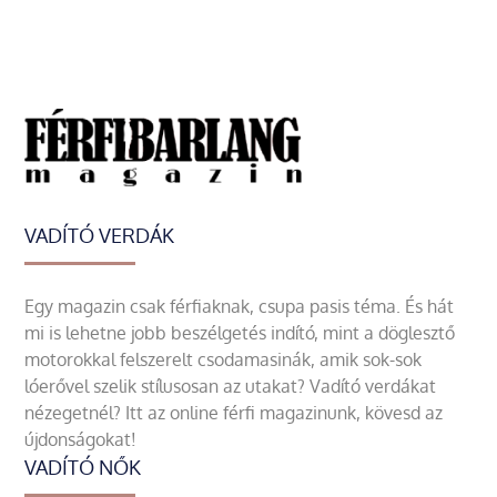
VADÍTÓ VERDÁK
Egy magazin csak férfiaknak, csupa pasis téma. És hát
mi is lehetne jobb beszélgetés indító, mint a döglesztő
motorokkal felszerelt csodamasinák, amik sok-sok
lóerővel szelik stílusosan az utakat? Vadító verdákat
nézegetnél? Itt az online férfi magazinunk, kövesd az
újdonságokat!
VADÍTÓ NŐK