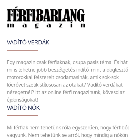
VADÍTÓ VERDÁK
Egy magazin csak férfiaknak, csupa pasis téma. És hát
mi is lehetne jobb beszélgetés indító, mint a döglesztő
motorokkal felszerelt csodamasinák, amik sok-sok
lóerővel szelik stílusosan az utakat? Vadító verdákat
nézegetnél? Itt az online férfi magazinunk, kövesd az
újdonságokat!
VADÍTÓ NŐK
Mi férfiak nem tehetünk róla egyszerűen, hogy férfiből
vagyunk. Nem tehetünk se arról, hogy mindig a nőkön