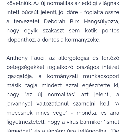
követniük. Az új normalitás az eddigi világnak
intett búcsút jelenti, jó időre - foglalta össze
a tervezetet Deborah Birx. Hangsúlyozta,
hogy egyik szakaszt sem kötik pontos
időponthoz, a döntés a kormányzóké.
Anthony Fauci, az allergológiai és fertőző
betegségekkel foglalkozó országos intézet
igazgatója, a kormányzati munkacsoport
másik tagja mindezt azzal egészítette ki,
hogy "az új normalitás" azt jelenti, a
járvánnyal változatlanul számolni kell. "A
meccsnek nincs vége" - mondta, és arra
figyelmeztetett, hogy a vírus bármikor "ismét
támadhat", és a járvány újra fellángolhat. "De