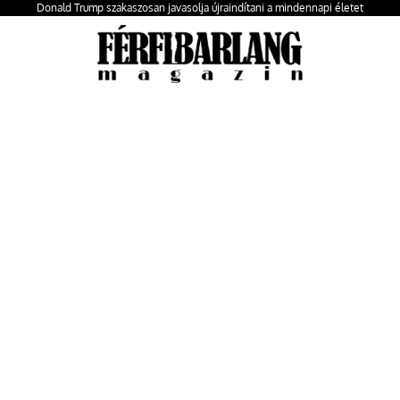
Donald Trump szakaszosan javasolja újraindítani a mindennapi életet