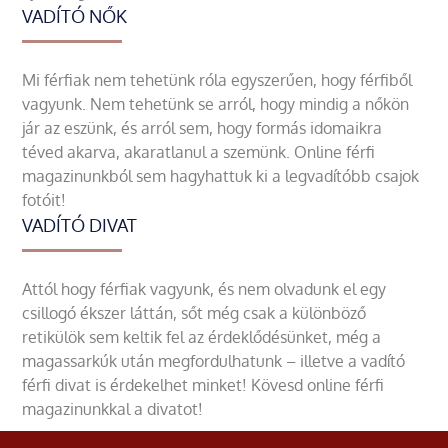
VADÍTÓ NŐK
Mi férfiak nem tehetünk róla egyszerűen, hogy férfiből
vagyunk. Nem tehetünk se arról, hogy mindig a nőkön
jár az eszünk, és arról sem, hogy formás idomaikra
téved akarva, akaratlanul a szemünk. Online férfi
magazinunkból sem hagyhattuk ki a legvadítóbb csajok
fotóit!
VADÍTÓ DIVAT
Attól hogy férfiak vagyunk, és nem olvadunk el egy
csillogó ékszer láttán, sőt még csak a különböző
retikülök sem keltik fel az érdeklődésünket, még a
magassarkúk után megfordulhatunk – illetve a vadító
férfi divat is érdekelhet minket! Kövesd online férfi
magazinunkkal a divatot!