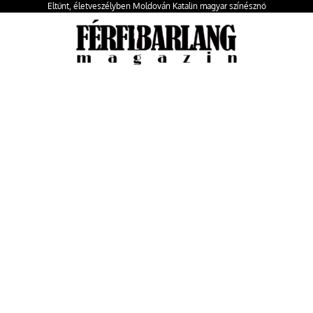
Eltűnt, életveszélyben Moldován Katalin magyar színésznő