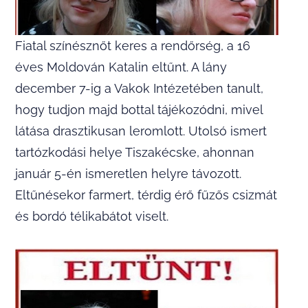
Fiatal színésznőt keres a rendőrség, a 16
éves Moldován Katalin eltűnt. A lány
december 7-ig a Vakok Intézetében tanult,
hogy tudjon majd bottal tájékozódni, mivel
látása drasztikusan leromlott. Utolsó ismert
tartózkodási helye Tiszakécske, ahonnan
január 5-én ismeretlen helyre távozott.
Eltűnésekor farmert, térdig érő fűzős csizmát
és bordó télikabátot viselt.