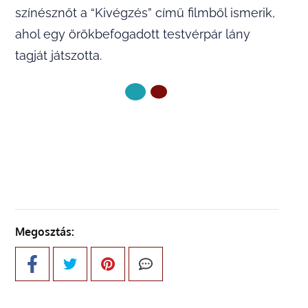
színésznőt a “Kivégzés” című filmből ismerik,
ahol egy örökbefogadott testvérpár lány
tagját játszotta.
KÖVETKEZŐ OLDAL
Megosztás: