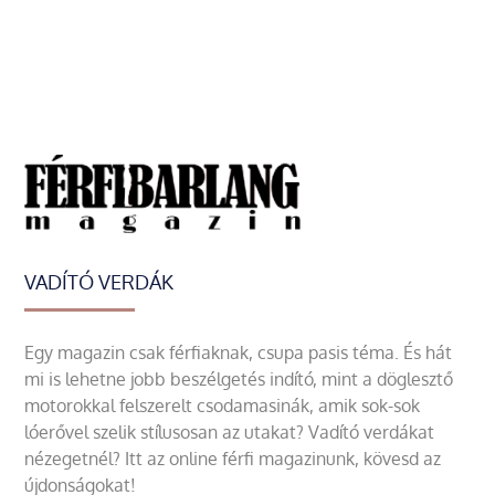
VADÍTÓ VERDÁK
Egy magazin csak férfiaknak, csupa pasis téma. És hát
mi is lehetne jobb beszélgetés indító, mint a döglesztő
motorokkal felszerelt csodamasinák, amik sok-sok
lóerővel szelik stílusosan az utakat? Vadító verdákat
nézegetnél? Itt az online férfi magazinunk, kövesd az
újdonságokat!