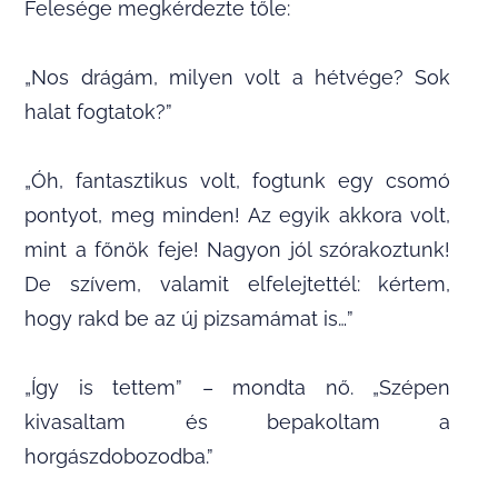
Felesége megkérdezte tőle:
„Nos drágám, milyen volt a hétvége? Sok
halat fogtatok?”
„Óh, fantasztikus volt, fogtunk egy csomó
pontyot, meg minden! Az egyik akkora volt,
mint a főnök feje! Nagyon jól szórakoztunk!
De szívem, valamit elfelejtettél: kértem,
hogy rakd be az új pizsamámat is…”
„Így is tettem” – mondta nő. „Szépen
kivasaltam és bepakoltam a
horgászdobozodba.”