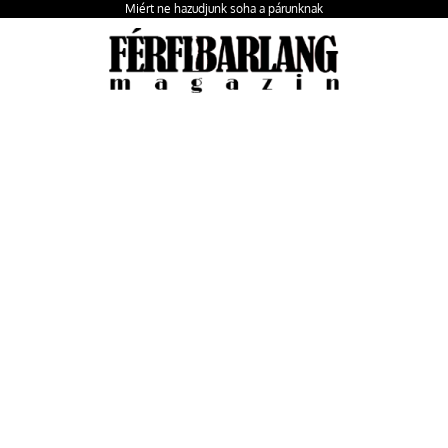
Miért ne hazudjunk soha a párunknak