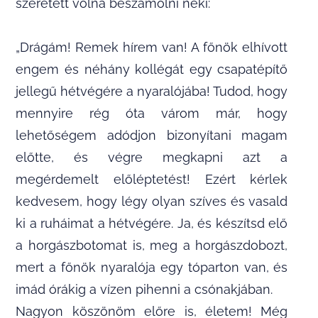
szeretett volna beszámolni neki:
„Drágám! Remek hírem van! A főnök elhívott
engem és néhány kollégát egy csapatépítő
jellegű hétvégére a nyaralójába! Tudod, hogy
mennyire rég óta várom már, hogy
lehetőségem adódjon bizonyítani magam
előtte, és végre megkapni azt a
megérdemelt előléptetést! Ezért kérlek
kedvesem, hogy légy olyan szíves és vasald
ki a ruháimat a hétvégére. Ja, és készítsd elő
a horgászbotomat is, meg a horgászdobozt,
mert a főnök nyaralója egy tóparton van, és
imád órákig a vízen pihenni a csónakjában.
Nagyon köszönöm előre is, életem! Még