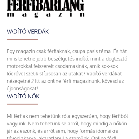
VADÍTÓ VERDÁK
Egy magazin csak férfiaknak, csupa pasis téma. És hát
mi is lehetne jobb beszélgetés indító, mint a döglesztő
motorokkal felszerelt csodamasinák, amik sok-sok
lóerővel szelik stílusosan az utakat? Vadító verdákat
nézegetnél? Itt az online férfi magazinunk, kövesd az
újdonságokat!
VADÍTÓ NŐK
Mi férfiak nem tehetünk róla egyszerűen, hogy férfiből
vagyunk. Nem tehetünk se arról, hogy mindig a nőkön
jár az eszünk, és arról sem, hogy formás idomaikra
téved akarva, akaratlanul a szemünk. Online férfi