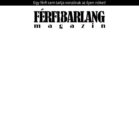
Egy férfi sem tartja vonzónak az ilyen nőket!