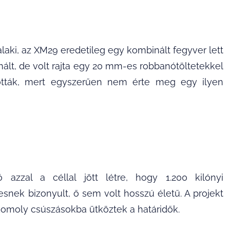
laki, az XM29 eredetileg egy kombinált fegyver lett
ált, de volt rajta egy 20 mm-es robbanótöltetekkel
tották, mert egyszerűen nem érte meg egy ilyen
azzal a céllal jött létre, hogy 1.200 kilónyi
tesnek bizonyult, ő sem volt hosszú életű. A projekt
n komoly csúszásokba ütköztek a határidők.