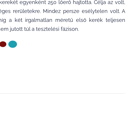
kerekét egyenként 250 lőerő hajtotta. Célja az volt,
ges rerületekre. Mindez persze esélytelen volt. A
míg a két irgalmatlan méretű első kerék teljesen
 jutott túl a tesztelési fázison.
ZŐ OLDAL