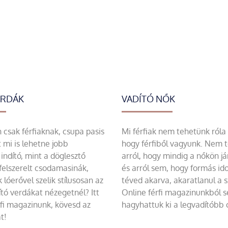
ERDÁK
VADÍTÓ NŐK
csak férfiaknak, csupa pasis
Mi férfiak nem tehetünk róla
 mi is lehetne jobb
hogy férfiből vagyunk. Nem 
indító, mint a döglesztő
arról, hogy mindig a nőkön já
felszerelt csodamasinák,
és arról sem, hogy formás id
 lóerővel szelik stílusosan az
téved akarva, akaratlanul a 
tó verdákat nézegetnél? Itt
Online férfi magazinunkból 
rfi magazinunk, kövesd az
hagyhattuk ki a legvadítóbb c
t!