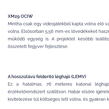
XM29 OCIW
Mintha csak egy videojátékból kapta volna elő va
volna. Elsősorban 5.56 mm-es lövedékeket haszn
működő egység is. A projektet később leállí
összetett fegyver fejlesztése.
A hosszútávú felderítő léghajó (LEMV)
Ez a hatalmas, 76 méteres katonai léghajó 
érzékelőrendszert szállítson. Habár elsőre ígére
kivitelezése túl költséges lett volna, és gyakra