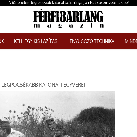
A történelem legrosszabb katonai találmányai, amiket sosem vetettek be!
ŐK
KELL EGY KIS LAZÍTÁS
LENYŰGÖZŐ TECHNIKA
MINDE
 LEGPOCSÉKABB KATONAI FEGYVEREI