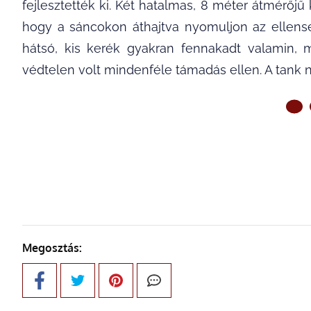
fejlesztették ki. Két hatalmas, 8 méter átmérőjű 
hogy a sáncokon áthajtva nyomuljon az ellensé
hátsó, kis kerék gyakran fennakadt valamin, 
védtelen volt mindenféle támadás ellen. A tank nem
ELŐ
Megosztás: