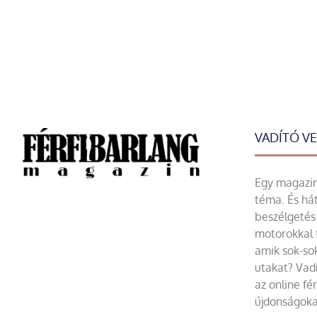
VADÍTÓ V
Egy magazin 
téma. És hát
beszélgetés 
motorokkal 
amik sok-sok
utakat? Vadí
az online fé
újdonságoka