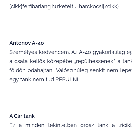
{cikk}ferfibarlang.hu:keteltu-harckocsi{/cikk}
Antonov A-40
Személyes kedvencem. Az A-40 gyakorlatilag egy 
a csata kellős közepébe „repülhessenek” a tan
földön odahajtani. Valószínűleg senkit nem lepe
egy tank nem tud REPÜLNI.
A Cár tank
Ez a minden tekintetben orosz tank a tricikli