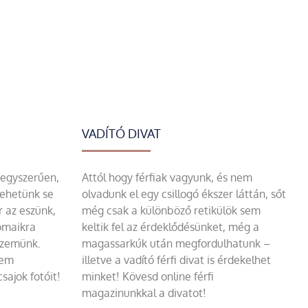
VADÍTÓ DIVAT
 egyszerűen,
Attól hogy férfiak vagyunk, és nem
tehetünk se
olvadunk el egy csillogó ékszer láttán, sőt
r az eszünk,
még csak a különböző retikülök sem
omaikra
keltik fel az érdeklődésünket, még a
szemünk.
magassarkúk után megfordulhatunk –
sem
illetve a vadító férfi divat is érdekelhet
sajok fotóit!
minket! Kövesd online férfi
magazinunkkal a divatot!