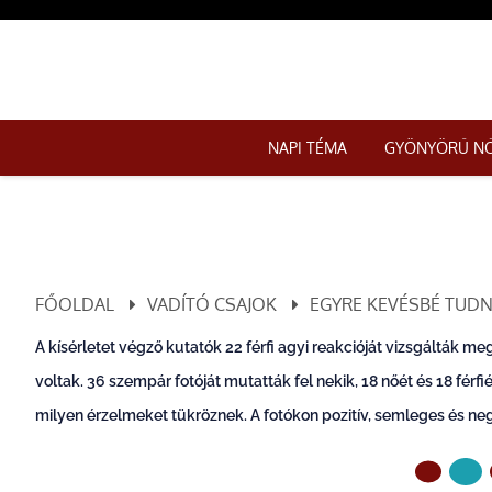
NAPI TÉMA
GYÖNYÖRŰ N
FŐOLDAL
VADÍTÓ CSAJOK
EGYRE KEVÉSBÉ TUDN
A kísérletet végző kutatók 22 férfi agyi reakcióját vizsgálták m
voltak. 36 szempár fotóját mutatták fel nekik, 18 nőét és 18 férf
milyen érzelmeket tükröznek. A fotókon pozitív, semleges és ne