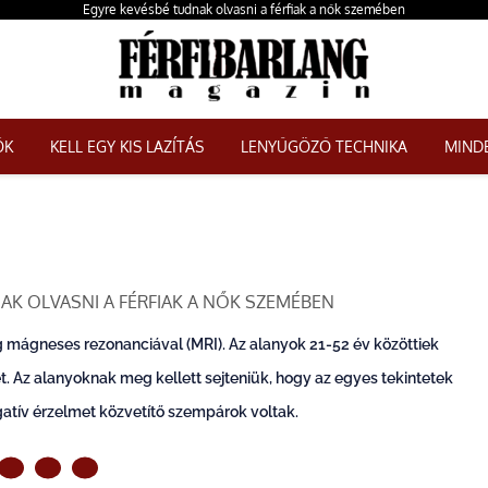
Egyre kevésbé tudnak olvasni a férfiak a nők szemében
ŐK
KELL EGY KIS LAZÍTÁS
LENYŰGÖZŐ TECHNIKA
MINDE
AK OLVASNI A FÉRFIAK A NŐK SZEMÉBEN
eg mágneses rezonanciával (MRI). Az alanyok 21-52 év közöttiek
iét. Az alanyoknak meg kellett sejteniük, hogy az egyes tekintetek
gatív érzelmet közvetítő szempárok voltak.