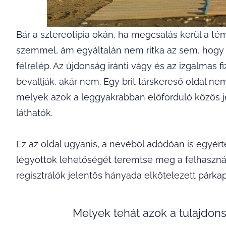
Bár a sztereotípia okán, ha megcsalás kerül a té
szemmel, ám egyáltalán nem ritka az sem, hogy a
félrelép. Az újdonság iránti vágy és az izgalmas 
bevallják, akár nem. Egy brit társkereső oldal n
melyek azok a leggyakrabban előforduló közös je
láthatók.
Ez az oldal ugyanis, a nevéből adódóan is egyérte
légyottok lehetőségét teremtse meg a felhasznál
regisztrálók jelentős hányada elkötelezett párkap
Melyek tehát azok a tulajdon