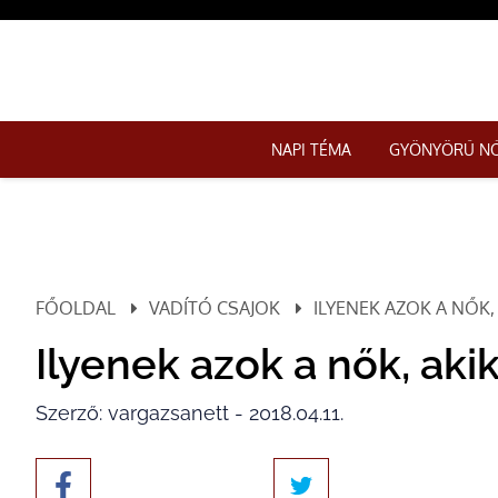
NAPI TÉMA
GYÖNYÖRŰ N
FŐOLDAL
VADÍTÓ CSAJOK
ILYENEK AZOK A NŐK
Ilyenek azok a nők, aki
Szerző: vargazsanett - 2018.04.11.