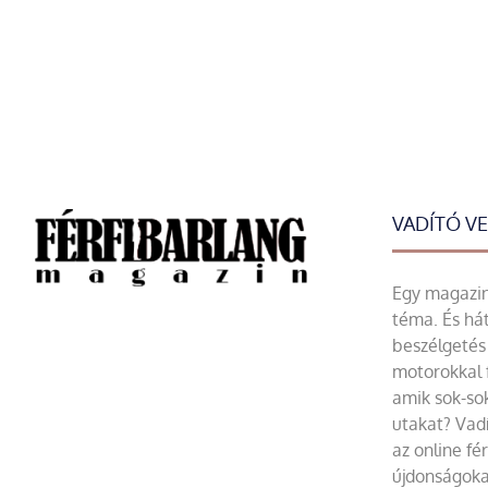
VADÍTÓ V
Egy magazin 
téma. És hát
beszélgetés 
motorokkal 
amik sok-sok
utakat? Vadí
az online fé
újdonságoka