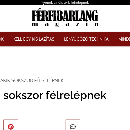
Ilyenek a nők, akik félrelépnek
ŐK
KELL EGY KIS LAZÍTÁS
LENYŰGÖZŐ TECHNIKA
MINDE
, AKIK SOKSZOR FÉLRELÉPNEK
k sokszor félrelépnek