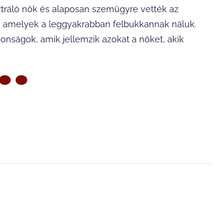
ztráló nők és alaposan szemügyre vették az
k, amelyek a leggyakrabban felbukkannak náluk.
nságok, amik jellemzik azokat a nőket, akik
ZŐ OLDAL