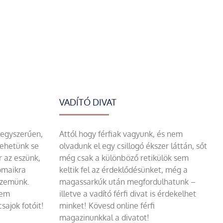
VADÍTÓ DIVAT
 egyszerűen,
Attól hogy férfiak vagyunk, és nem
tehetünk se
olvadunk el egy csillogó ékszer láttán, sőt
r az eszünk,
még csak a különböző retikülök sem
omaikra
keltik fel az érdeklődésünket, még a
szemünk.
magassarkúk után megfordulhatunk –
sem
illetve a vadító férfi divat is érdekelhet
sajok fotóit!
minket! Kövesd online férfi
magazinunkkal a divatot!