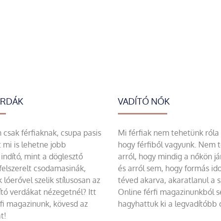
ERDÁK
VADÍTÓ NŐK
csak férfiaknak, csupa pasis
Mi férfiak nem tehetünk róla
 mi is lehetne jobb
hogy férfiből vagyunk. Nem 
indító, mint a döglesztő
arról, hogy mindig a nőkön já
felszerelt csodamasinák,
és arról sem, hogy formás id
 lóerővel szelik stílusosan az
téved akarva, akaratlanul a 
tó verdákat nézegetnél? Itt
Online férfi magazinunkból 
rfi magazinunk, kövesd az
hagyhattuk ki a legvadítóbb c
t!