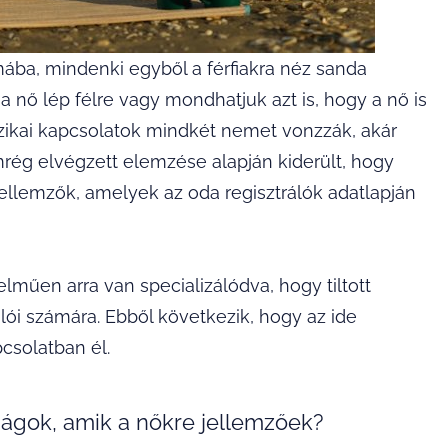
mába, mindenki egyből a férfiakra néz sanda
 nő lép félre vagy mondhatjuk azt is, hogy a nő is
fizikai kapcsolatok mindkét nemet vonzzák, akár
emrég elvégzett elemzése alapján kiderült, hogy
llemzők, amelyek az oda regisztrálók adatlapján
lműen arra van specializálódva, hogy tiltott
ói számára. Ebből következik, hogy az ide
csolatban él.
ságok, amik a nőkre jellemzőek?