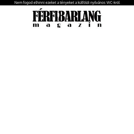
Nem fogod elhinni ezeket a tényeket a külföldi nyilvános WC-kről