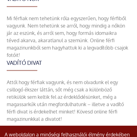
Mi férfiak nem tehetünk róla egyszerűen, hogy férfiből
vagyunk. Nem tehetünk se arról, hogy mindig a nőkön
jár az eszünk, és arról sem, hogy formás idomaikra
téved akarva, akaratlanul a szemünk. Online férfi
magazinunkból sem hagyhattuk ki a legvadítóbb csajok
fotóit!
VADÍTÓ DIVAT
Attól hogy férfiak vagyunk, és nem olvadunk el egy
csillogó ékszer láttán, sőt még csak a különböző
retikülök sem keltik fel az érdeklődésünket, még a
magassarkúk után megfordulhatunk – illetve a vadító
férfi divat is érdekelhet minket! Kövesd online férfi
magazinunkkal a divatot!
A weboldalon a minőségi felhasználói élmény érdekében