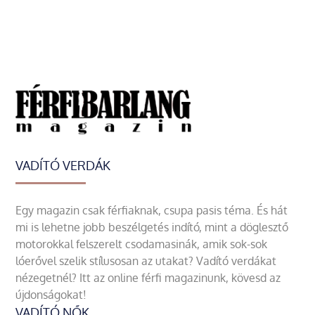
VADÍTÓ VERDÁK
Egy magazin csak férfiaknak, csupa pasis téma. És hát
mi is lehetne jobb beszélgetés indító, mint a döglesztő
motorokkal felszerelt csodamasinák, amik sok-sok
lóerővel szelik stílusosan az utakat? Vadító verdákat
nézegetnél? Itt az online férfi magazinunk, kövesd az
újdonságokat!
VADÍTÓ NŐK