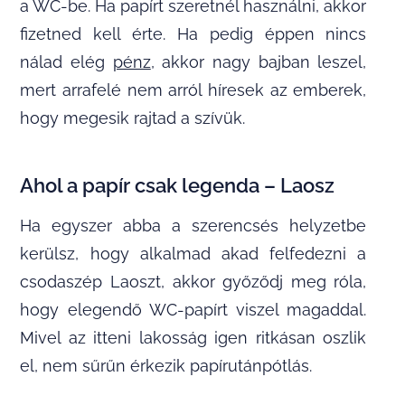
a WC-be. Ha papírt szeretnél használni, akkor
fizetned kell érte. Ha pedig éppen nincs
nálad elég
pénz
, akkor nagy bajban leszel,
mert arrafelé nem arról híresek az emberek,
hogy megesik rajtad a szívük.
Ahol a papír csak legenda – Laosz
Ha egyszer abba a szerencsés helyzetbe
kerülsz, hogy alkalmad akad felfedezni a
csodaszép Laoszt, akkor győződj meg róla,
hogy elegendő WC-papírt viszel magaddal.
Mivel az itteni lakosság igen ritkásan oszlik
el, nem sűrűn érkezik papírutánpótlás.