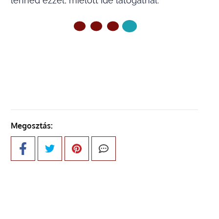
lenned ezzel, mielőtt ide látogatnál.
ELŐZŐ OLDAL
Megosztás: