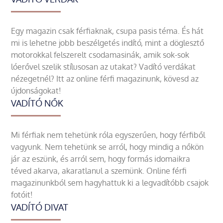
Egy magazin csak férfiaknak, csupa pasis téma. És hát
mi is lehetne jobb beszélgetés indító, mint a döglesztő
motorokkal felszerelt csodamasinák, amik sok-sok
lóerővel szelik stílusosan az utakat? Vadító verdákat
nézegetnél? Itt az online férfi magazinunk, kövesd az
újdonságokat!
VADÍTÓ NŐK
Mi férfiak nem tehetünk róla egyszerűen, hogy férfiből
vagyunk. Nem tehetünk se arról, hogy mindig a nőkön
jár az eszünk, és arról sem, hogy formás idomaikra
téved akarva, akaratlanul a szemünk. Online férfi
magazinunkból sem hagyhattuk ki a legvadítóbb csajok
fotóit!
VADÍTÓ DIVAT