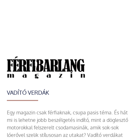
VADÍTÓ VERDÁK
Egy magazin csak férfiaknak, csupa pasis téma. És hát
mi is lehetne jobb beszélgetés indító, mint a döglesztő
motorokkal felszerelt csodamasinák, amik sok-sok
lóerővel szelik stílusosan az utakat? Vadító verdákat