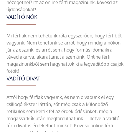
nézegetnél? Itt az online férfi magazinunk, kövesd az
újdonságokat!
VADÍTÓ NŐK
Mi férfiak nem tehetünk róla egyszerűen, hogy férfiből
vagyunk. Nem tehetünk se arról, hogy mindig a nőkön
jár az eszünk, és arról sem, hogy formás idomaikra
téved akarva, akaratlanul a szemünk. Online férfi
magazinunkból sem hagyhattuk ki a legvadítóbb csajok
fotóit!
VADÍTÓ DIVAT
Attól hogy férfiak vagyunk, és nem olvadunk el egy
csillogó ékszer láttán, sőt még csak a különböző
retikülök sem keltik fel az érdeklődésünket, még a
magassarkúk után megfordulhatunk – illetve a vadító
férfi divat is érdekelhet minket! Kövesd online férfi