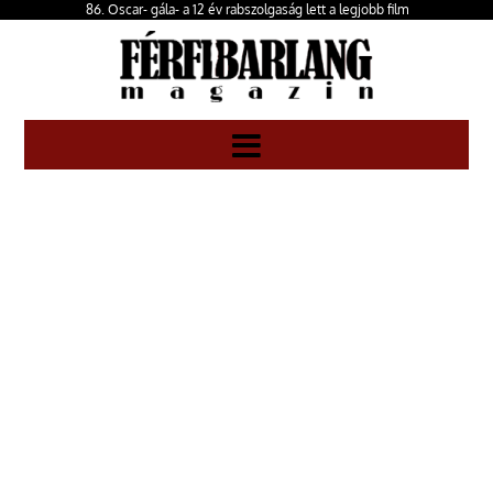
86. Oscar- gála- a 12 év rabszolgaság lett a legjobb film