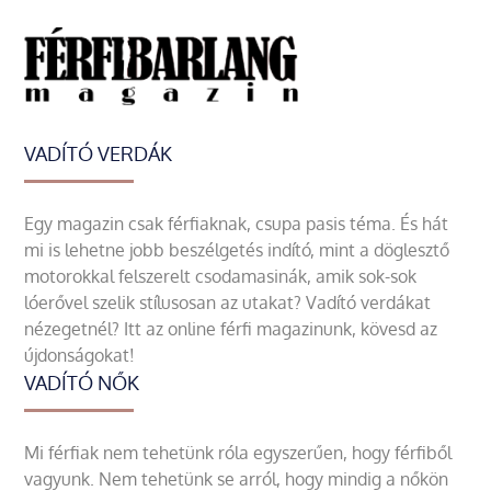
VADÍTÓ VERDÁK
Egy magazin csak férfiaknak, csupa pasis téma. És hát
mi is lehetne jobb beszélgetés indító, mint a döglesztő
motorokkal felszerelt csodamasinák, amik sok-sok
lóerővel szelik stílusosan az utakat? Vadító verdákat
nézegetnél? Itt az online férfi magazinunk, kövesd az
újdonságokat!
VADÍTÓ NŐK
Mi férfiak nem tehetünk róla egyszerűen, hogy férfiből
vagyunk. Nem tehetünk se arról, hogy mindig a nőkön