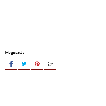
ELŐZŐ OLDAL
KÖVETKEZŐ OLDAL
Megosztás: