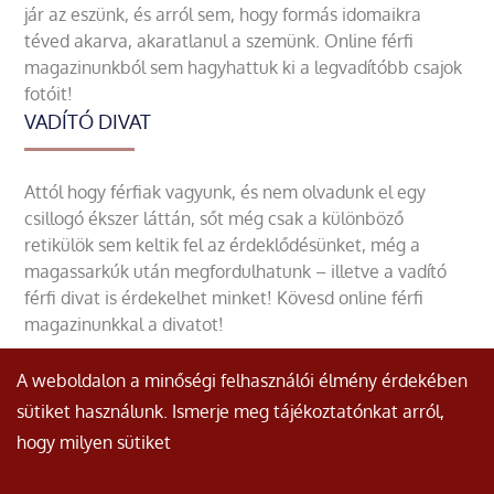
jár az eszünk, és arról sem, hogy formás idomaikra
téved akarva, akaratlanul a szemünk. Online férfi
magazinunkból sem hagyhattuk ki a legvadítóbb csajok
fotóit!
VADÍTÓ DIVAT
Attól hogy férfiak vagyunk, és nem olvadunk el egy
csillogó ékszer láttán, sőt még csak a különböző
retikülök sem keltik fel az érdeklődésünket, még a
magassarkúk után megfordulhatunk – illetve a vadító
férfi divat is érdekelhet minket! Kövesd online férfi
magazinunkkal a divatot!
A weboldalon a minőségi felhasználói élmény érdekében
sütiket használunk. Ismerje meg tájékoztatónkat arról,
hogy milyen sütiket
© Minden jog fenntartva.