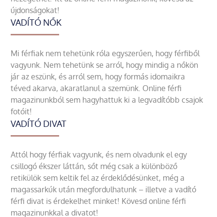
újdonságokat!
VADÍTÓ NŐK
Mi férfiak nem tehetünk róla egyszerűen, hogy férfiből
vagyunk. Nem tehetünk se arról, hogy mindig a nőkön
jár az eszünk, és arról sem, hogy formás idomaikra
téved akarva, akaratlanul a szemünk. Online férfi
magazinunkból sem hagyhattuk ki a legvadítóbb csajok
fotóit!
VADÍTÓ DIVAT
Attól hogy férfiak vagyunk, és nem olvadunk el egy
csillogó ékszer láttán, sőt még csak a különböző
retikülök sem keltik fel az érdeklődésünket, még a
magassarkúk után megfordulhatunk – illetve a vadító
férfi divat is érdekelhet minket! Kövesd online férfi
magazinunkkal a divatot!