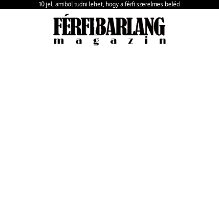
10 jel, amiből tudni lehet, hogy a férfi szerelmes beléd