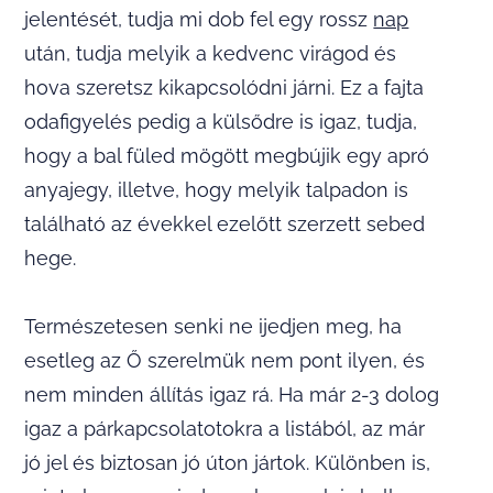
jelentését, tudja mi dob fel egy rossz
nap
után, tudja melyik a kedvenc virágod és
hova szeretsz kikapcsolódni járni. Ez a fajta
odafigyelés pedig a külsődre is igaz, tudja,
hogy a bal füled mögött megbújik egy apró
anyajegy, illetve, hogy melyik talpadon is
található az évekkel ezelőtt szerzett sebed
hege.
Természetesen senki ne ijedjen meg, ha
esetleg az Ő szerelmük nem pont ilyen, és
nem minden állítás igaz rá. Ha már 2-3 dolog
igaz a párkapcsolatotokra a listából, az már
jó jel és biztosan jó úton jártok. Különben is,