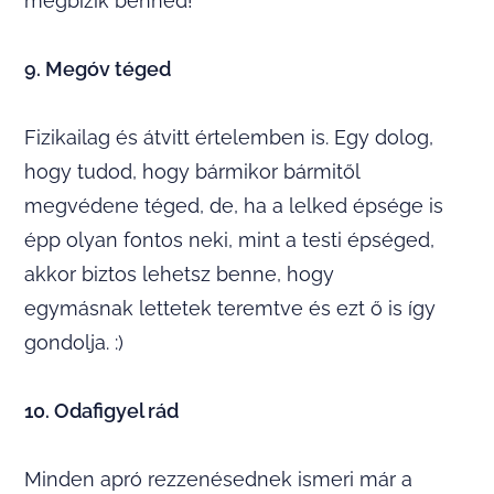
megbízik benned!
9. Megóv téged
Fizikailag és átvitt értelemben is. Egy dolog,
hogy tudod, hogy bármikor bármitől
megvédene téged, de, ha a lelked épsége is
épp olyan fontos neki, mint a testi épséged,
akkor biztos lehetsz benne, hogy
egymásnak lettetek teremtve és ezt ő is így
gondolja. :)
10. Odafigyel rád
Minden apró rezzenésednek ismeri már a