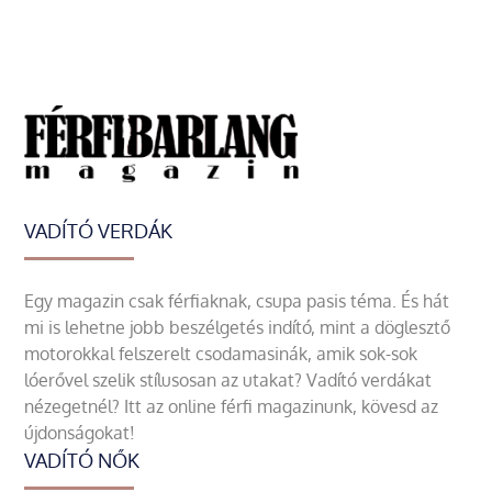
VADÍTÓ VERDÁK
Egy magazin csak férfiaknak, csupa pasis téma. És hát
mi is lehetne jobb beszélgetés indító, mint a döglesztő
motorokkal felszerelt csodamasinák, amik sok-sok
lóerővel szelik stílusosan az utakat? Vadító verdákat
nézegetnél? Itt az online férfi magazinunk, kövesd az
újdonságokat!
VADÍTÓ NŐK