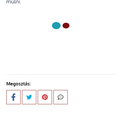
múlni.
KÖVETKEZŐ OLDAL
Megosztás: