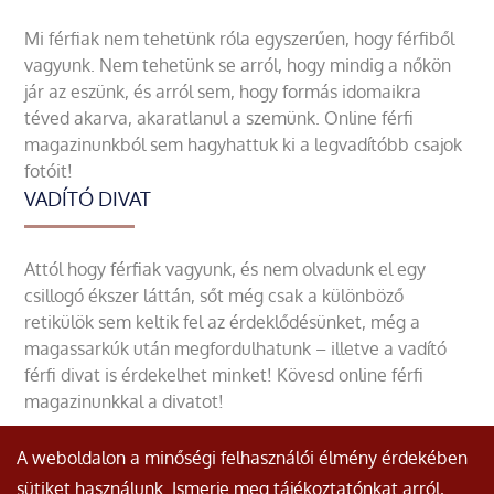
Mi férfiak nem tehetünk róla egyszerűen, hogy férfiből
vagyunk. Nem tehetünk se arról, hogy mindig a nőkön
jár az eszünk, és arról sem, hogy formás idomaikra
téved akarva, akaratlanul a szemünk. Online férfi
magazinunkból sem hagyhattuk ki a legvadítóbb csajok
fotóit!
VADÍTÓ DIVAT
Attól hogy férfiak vagyunk, és nem olvadunk el egy
csillogó ékszer láttán, sőt még csak a különböző
retikülök sem keltik fel az érdeklődésünket, még a
magassarkúk után megfordulhatunk – illetve a vadító
férfi divat is érdekelhet minket! Kövesd online férfi
magazinunkkal a divatot!
A weboldalon a minőségi felhasználói élmény érdekében
sütiket használunk. Ismerje meg tájékoztatónkat arról,