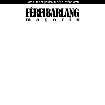
Edzés után szigorúan: fehérje+szénhidrát!