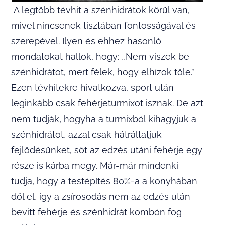
A legtöbb tévhit a szénhidrátok körül van,
mivel nincsenek tisztában fontosságával és
szerepével. Ilyen és ehhez hasonló
mondatokat hallok, hogy: ,,Nem viszek be
szénhidrátot, mert félek, hogy elhízok tőle.”
Ezen tévhitekre hivatkozva, sport után
leginkább csak fehérjeturmixot isznak. De azt
nem tudják, hogyha a turmixból kihagyjuk a
szénhidrátot, azzal csak hátráltatjuk
fejlődésünket, sőt az edzés utáni fehérje egy
része is kárba megy. Már-már mindenki
tudja, hogy a testépítés 80%-a a konyhában
dől el, így a zsírosodás nem az edzés után
bevitt fehérje és szénhidrát kombón fog