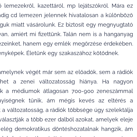
 lemezekről, kazettáról, mp lejátszókról. Mára ez
mindig cd lemezen jelennek hivatalosan a különböző
uk miatt vásárolunk. Ez biztosít egy megnyugtató
an, amiért mi fizettünk. Talán nem is a hanganyag
emezeinket, hanem egy emlék megőrzése érdekében.
fényképek. Életünk egy szakaszához kötődnek.
d, amelynek végét már sem az előadók, sem a rádiók
het a zenei változatosság hiánya. Ha nagyon
y ezek a médiumok átlagosan 700-900 zeneszámmal
yiségnek tűnik, ám mégis kevés az eltérés a
k a változatosság, a rádiók többsége úgy szelektálja
választják a több ezer dalból azokat, amelyek eleje
 Ez elég demokratikus döntéshozatalnak hangzik, ám