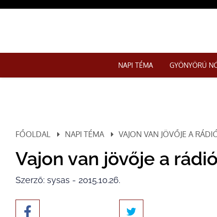
NAPI TÉMA
GYÖNYÖRŰ N
FŐOLDAL
NAPI TÉMA
VAJON VAN JÖVŐJE A RÁD
Vajon van jövője a rádi
Szerző: sysas - 2015.10.26.