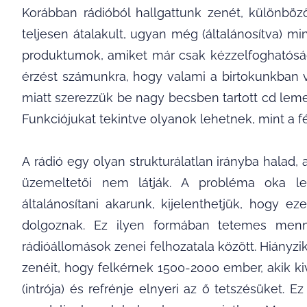
Korábban rádióból hallgattunk zenét, különböző
teljesen átalakult, ugyan még (általánosítva) 
produktumok, amiket már csak kézzelfoghatóság
érzést számunkra, hogy valami a birtokunkban v
miatt szerezzük be nagy becsben tartott cd l
Funkciójukat tekintve olyanok lehetnek, mint a 
A rádió egy olyan strukturálatlan irányba hala
üzemeltetői nem látják. A probléma oka le
általánosítani akarunk, kijelenthetjük, hog
dolgoznak. Ez ilyen formában tetemes menn
rádióállomások zenei felhozatala között. Hiányzi
zenéit, hogy felkérnek 1500-2000 ember, akik ki
(intrója) és refrénje elnyeri az ő tetszésüket.