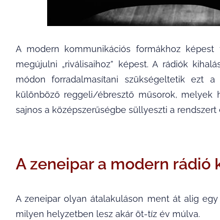
A modern kommunikációs formákhoz képest ta
megújulni „riválisaihoz” képest. A rádiók kih
módon forradalmasítani szükségeltetik ezt 
különböző reggeli/ébresztő műsorok, melyek h
sajnos a középszerűségbe süllyeszti a rendszert
A zeneipar a modern rádió 
A zeneipar olyan átalakuláson ment át alig egy
milyen helyzetben lesz akár öt-tíz év múlva.