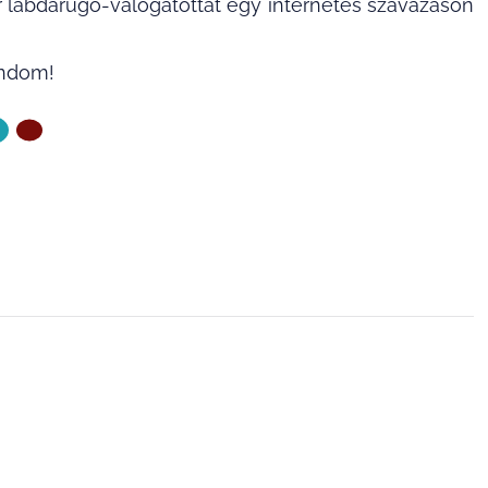
r labdarúgó-válogatottat egy internetes szavazáson
ondom!
ZŐ OLDAL