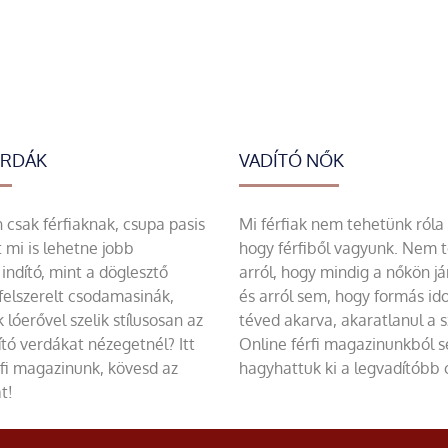
ERDÁK
VADÍTÓ NŐK
csak férfiaknak, csupa pasis
Mi férfiak nem tehetünk róla
 mi is lehetne jobb
hogy férfiből vagyunk. Nem 
indító, mint a döglesztő
arról, hogy mindig a nőkön já
felszerelt csodamasinák,
és arról sem, hogy formás id
 lóerővel szelik stílusosan az
téved akarva, akaratlanul a 
tó verdákat nézegetnél? Itt
Online férfi magazinunkból 
rfi magazinunk, kövesd az
hagyhattuk ki a legvadítóbb c
t!