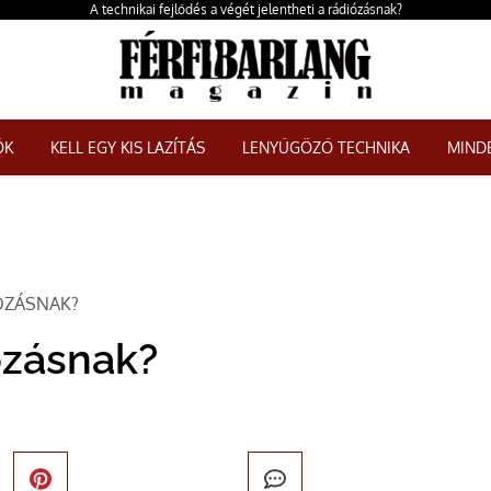
A technikai fejlődés a végét jelentheti a rádiózásnak?
ŐK
KELL EGY KIS LAZÍTÁS
LENYŰGÖZŐ TECHNIKA
MINDE
IÓZÁSNAK?
ózásnak?