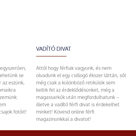
VADÍTÓ DIVAT
 egyszerűen,
Attól hogy férfiak vagyunk, és nem
tehetünk se
olvadunk el egy csillogó ékszer láttán, sőt
r az eszünk,
még csak a különböző retikülök sem
omaikra
keltik fel az érdeklődésünket, még a
szemünk.
magassarkúk után megfordulhatunk –
sem
illetve a vadító férfi divat is érdekelhet
sajok fotóit!
minket! Kövesd online férfi
magazinunkkal a divatot!