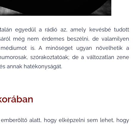
lán egyedül a rádió az, amely kevésbé tudott
alásáról még nem érdemes beszélni, de valamilyen
a médiumot is. A minőséget ugyan növelhetik a
umorosak, szórakoztatóak; de a változatlan zene
 és annak hatékonyságát.
korában
 emberöltő alatt, hogy elképzelni sem lehet, hogy