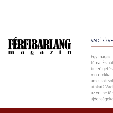
VADÍTÓ V
Egy magazin 
téma. És hát
beszélgetés 
motorokkal 
amik sok-sok
utakat? Vadí
az online fé
újdonságoka