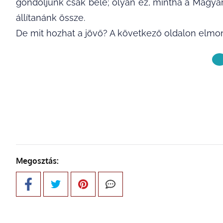
gondoljunk csak bele; olyan ez, mintha a Magya
állítanánk össze.
De mit hozhat a jövő? A következő oldalon elm
KÖVETKE
Megosztás: