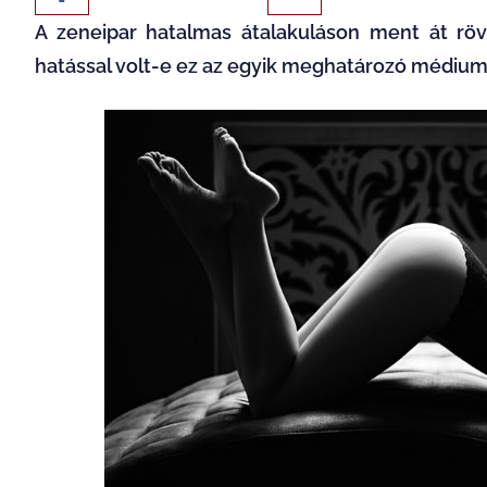
A zeneipar hatalmas átalakuláson ment át röv
hatással volt-e ez az egyik meghatározó médiumr