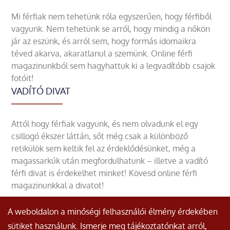
Mi férfiak nem tehetünk róla egyszerűen, hogy férfiből
vagyunk. Nem tehetünk se arról, hogy mindig a nőkön
jár az eszünk, és arról sem, hogy formás idomaikra
téved akarva, akaratlanul a szemünk. Online férfi
magazinunkból sem hagyhattuk ki a legvadítóbb csajok
fotóit!
VADÍTÓ DIVAT
Attól hogy férfiak vagyunk, és nem olvadunk el egy
csillogó ékszer láttán, sőt még csak a különböző
retikülök sem keltik fel az érdeklődésünket, még a
magassarkúk után megfordulhatunk – illetve a vadító
férfi divat is érdekelhet minket! Kövesd online férfi
magazinunkkal a divatot!
A weboldalon a minőségi felhasználói élmény érdekében
sütiket használunk. Ismerje meg tájékoztatónkat arról,