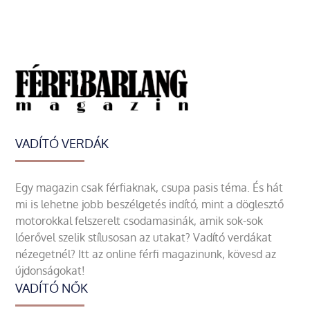
VADÍTÓ VERDÁK
Egy magazin csak férfiaknak, csupa pasis téma. És hát
mi is lehetne jobb beszélgetés indító, mint a döglesztő
motorokkal felszerelt csodamasinák, amik sok-sok
lóerővel szelik stílusosan az utakat? Vadító verdákat
nézegetnél? Itt az online férfi magazinunk, kövesd az
újdonságokat!
VADÍTÓ NŐK