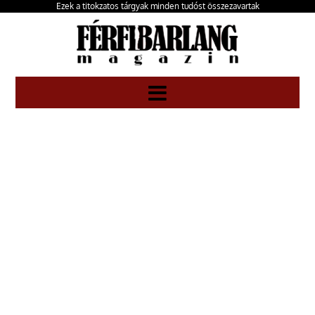
Ezek a titokzatos tárgyak minden tudóst összezavartak