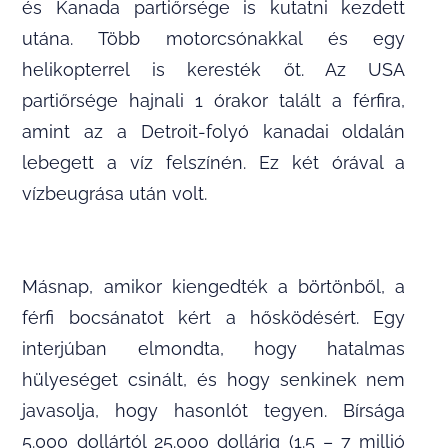
és Kanada partiőrsége is kutatni kezdett
utána. Több motorcsónakkal és egy
helikopterrel is keresték őt. Az USA
partiőrsége hajnali 1 órakor talált a férfira,
amint az a Detroit-folyó kanadai oldalán
lebegett a víz felszínén. Ez két órával a
vízbeugrása után volt.
Másnap, amikor kiengedték a börtönből, a
férfi bocsánatot kért a hősködésért. Egy
interjúban elmondta, hogy hatalmas
hülyeséget csinált, és hogy senkinek nem
javasolja, hogy hasonlót tegyen. Bírsága
5.000 dollártól 25.000 dollárig (1.5 – 7 millió