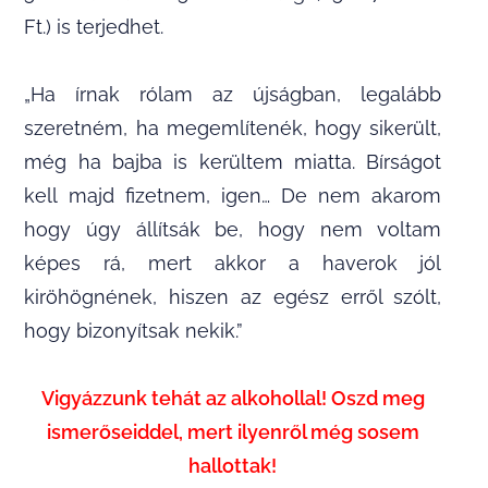
Ft.) is terjedhet.
„Ha írnak rólam az újságban, legalább
szeretném, ha megemlítenék, hogy sikerült,
még ha bajba is kerültem miatta. Bírságot
kell majd fizetnem, igen… De nem akarom
hogy úgy állítsák be, hogy nem voltam
képes rá, mert akkor a haverok jól
kiröhögnének, hiszen az egész erről szólt,
hogy bizonyítsak nekik.”
Vigyázzunk tehát az alkohollal! Oszd meg
ismerőseiddel, mert ilyenről még sosem
hallottak!