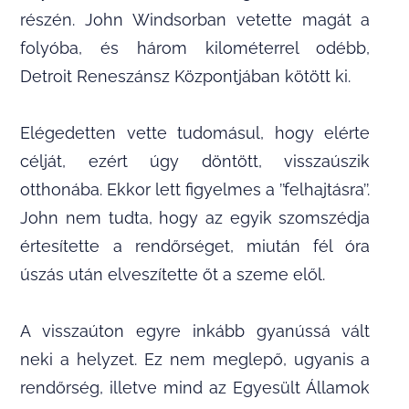
részén. John Windsorban vetette magát a
folyóba, és három kilométerrel odébb,
Detroit Reneszánsz Központjában kötött ki.
Elégedetten vette tudomásul, hogy elérte
célját, ezért úgy döntött, visszaúszik
otthonába. Ekkor lett figyelmes a ’’felhajtásra’’.
John nem tudta, hogy az egyik szomszédja
értesítette a rendőrséget, miután fél óra
úszás után elveszítette őt a szeme elől.
A visszaúton egyre inkább gyanússá vált
neki a helyzet. Ez nem meglepő, ugyanis a
rendőrség, illetve mind az Egyesült Államok