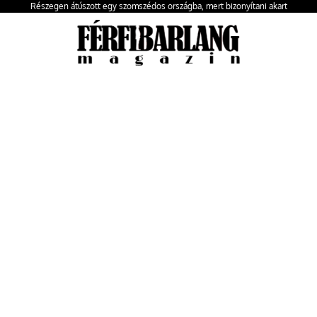
Részegen átúszott egy szomszédos országba, mert bizonyítani akart