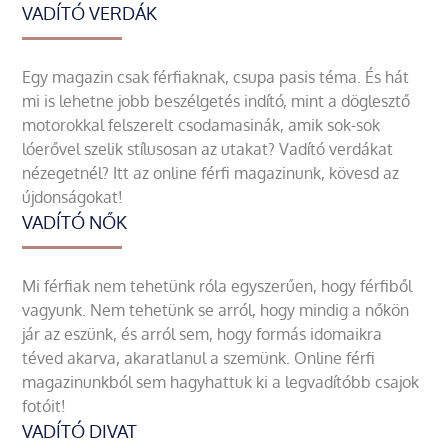
VADÍTÓ VERDÁK
Egy magazin csak férfiaknak, csupa pasis téma. És hát
mi is lehetne jobb beszélgetés indító, mint a döglesztő
motorokkal felszerelt csodamasinák, amik sok-sok
lóerővel szelik stílusosan az utakat? Vadító verdákat
nézegetnél? Itt az online férfi magazinunk, kövesd az
újdonságokat!
VADÍTÓ NŐK
Mi férfiak nem tehetünk róla egyszerűen, hogy férfiből
vagyunk. Nem tehetünk se arról, hogy mindig a nőkön
jár az eszünk, és arról sem, hogy formás idomaikra
téved akarva, akaratlanul a szemünk. Online férfi
magazinunkból sem hagyhattuk ki a legvadítóbb csajok
fotóit!
VADÍTÓ DIVAT