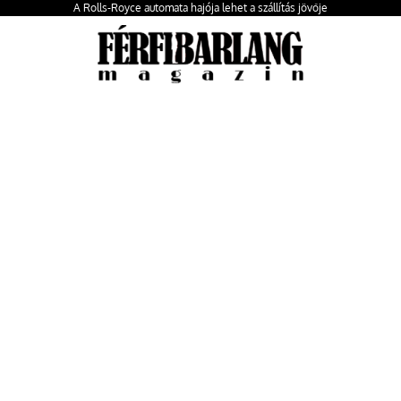
A Rolls-Royce automata hajója lehet a szállítás jövője