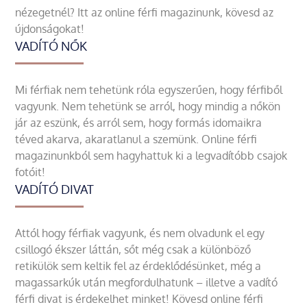
nézegetnél? Itt az online férfi magazinunk, kövesd az
újdonságokat!
VADÍTÓ NŐK
Mi férfiak nem tehetünk róla egyszerűen, hogy férfiből
vagyunk. Nem tehetünk se arról, hogy mindig a nőkön
jár az eszünk, és arról sem, hogy formás idomaikra
téved akarva, akaratlanul a szemünk. Online férfi
magazinunkból sem hagyhattuk ki a legvadítóbb csajok
fotóit!
VADÍTÓ DIVAT
Attól hogy férfiak vagyunk, és nem olvadunk el egy
csillogó ékszer láttán, sőt még csak a különböző
retikülök sem keltik fel az érdeklődésünket, még a
magassarkúk után megfordulhatunk – illetve a vadító
férfi divat is érdekelhet minket! Kövesd online férfi