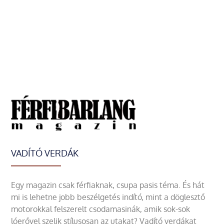
VADÍTÓ VERDÁK
Egy magazin csak férfiaknak, csupa pasis téma. És hát
mi is lehetne jobb beszélgetés indító, mint a döglesztő
motorokkal felszerelt csodamasinák, amik sok-sok
lóerővel szelik stílusosan az utakat? Vadító verdákat