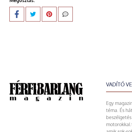
Megosztás:
VADÍTÓ V
Egy magazin 
téma. És hát
beszélgetés 
motorokkal 
amik sok-sok