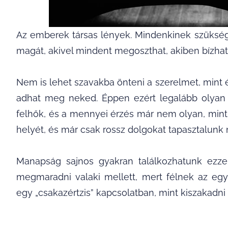
Az emberek társas lények. Mindenkinek szüksége
magát, akivel mindent megoszthat, akiben bízhat, a
Nem is lehet szavakba önteni a szerelmet, mint 
adhat meg neked. Éppen ezért legalább olyan 
felhők, és a mennyei érzés már nem olyan, mint 
helyét, és már csak rossz dolgokat tapasztalunk m
Manapság sajnos gyakran találkozhatunk ezze
megmaradni valaki mellett, mert félnek az egy
egy „csakazértzis” kapcsolatban, mint kiszakadni 