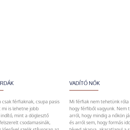
ERDÁK
VADÍTÓ NŐK
csak férfiaknak, csupa pasis
Mi férfiak nem tehetünk róla
 mi is lehetne jobb
hogy férfiből vagyunk. Nem 
indító, mint a döglesztő
arról, hogy mindig a nőkön já
felszerelt csodamasinák,
és arról sem, hogy formás id
 lóerővel szelik stílusosan az
téved akarva, akaratlanul a 