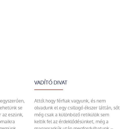
VADÍTÓ DIVAT
 egyszerűen,
Attól hogy férfiak vagyunk, és nem
tehetünk se
olvadunk el egy csillogó ékszer láttán, sőt
r az eszünk,
még csak a különböző retikülök sem
omaikra
keltik fel az érdeklődésünket, még a
szemünk.
magassarkúk után megfordulhatunk –