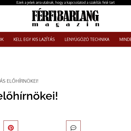
Ezek a jelek arra utalnak, hogy a kapcsolatod a szakítás felé tart
ŐK
KELL EGY KIS LAZÍTÁS
LENYŰGÖZŐ TECHNIKA
MINDE
TÁS ELŐHÍRNÖKEI!
előhírnökei!