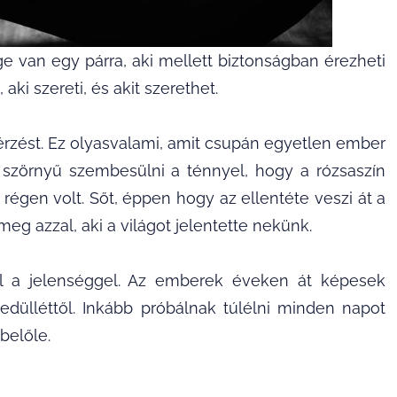
 van egy párra, aki mellett biztonságban érezheti
ki szereti, és akit szerethet.
érzést. Ez olyasvalami, amit csupán egyetlen ember
szörnyű szembesülni a ténnyel, hogy a rózsaszín
régen volt. Sőt, éppen hogy az ellentéte veszi át a
eg azzal, aki a világot jelentette nekünk.
l a jelenséggel. Az emberek éveken át képesek
edülléttől. Inkább próbálnak túlélni minden napot
belőle.