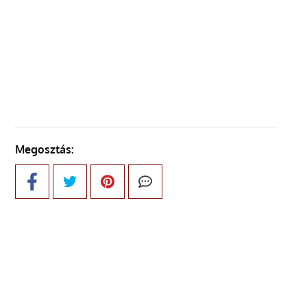
ELŐZŐ OLDAL
KÖVETKEZŐ OLDAL
Megosztás: