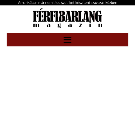
Amerikában már nem tilos szelfiket készíteni szavazás közben