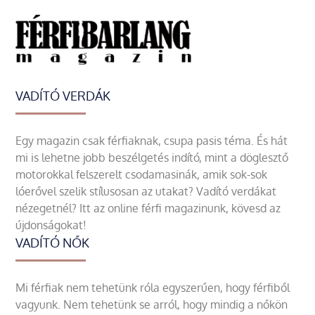
VADÍTÓ VERDÁK
Egy magazin csak férfiaknak, csupa pasis téma. És hát
mi is lehetne jobb beszélgetés indító, mint a döglesztő
motorokkal felszerelt csodamasinák, amik sok-sok
lóerővel szelik stílusosan az utakat? Vadító verdákat
nézegetnél? Itt az online férfi magazinunk, kövesd az
újdonságokat!
VADÍTÓ NŐK
Mi férfiak nem tehetünk róla egyszerűen, hogy férfiből
vagyunk. Nem tehetünk se arról, hogy mindig a nőkön