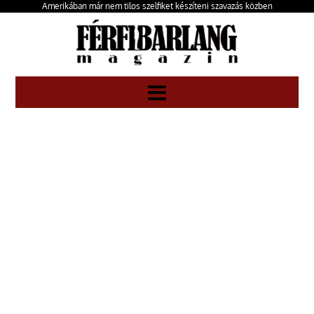
Amerikában már nem tilos szelfiket készíteni szavazás közben