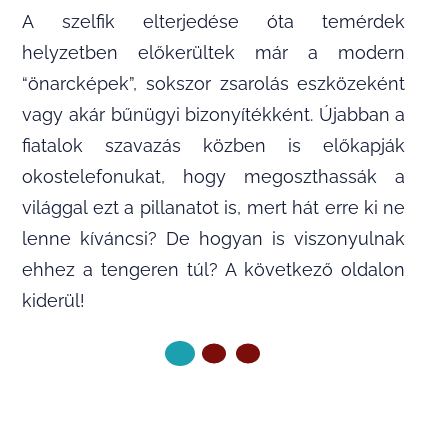
A szelfik elterjedése óta temérdek
helyzetben előkerültek már a modern
“önarcképek”, sokszor zsarolás eszközeként
vagy akár bűnügyi bizonyítékként. Újabban a
fiatalok szavazás közben is előkapják
okostelefonukat, hogy megoszthassák a
világgal ezt a pillanatot is, mert hát erre ki ne
lenne kíváncsi? De hogyan is viszonyulnak
ehhez a tengeren túl? A következő oldalon
kiderül!
KÖVETKEZŐ OLDAL