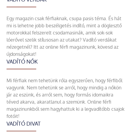
Egy magazin csak férfiaknak, csupa pasis téma. És hát
mi is lehetne jobb beszélgetés indító, mint a döglesztő
motorokkal felszerelt csodamasinák, amik sok-sok
lóerővel szelik stílusosan az utakat? Vadító verdákat
nézegetnél? Itt az online férfi magazinunk, kövesd az
újdonságokat!
VADÍTÓ NŐK
Mi férfiak nem tehetünk róla egyszerűen, hogy férfiből
vagyunk. Nem tehetünk se arról, hogy mindig a nőkön
jár az eszünk, és arról sem, hogy formás idomaikra
téved akarva, akaratlanul a szemünk. Online férfi
magazinunkból sem hagyhattuk ki a legvadítóbb csajok
fotóit!
VADÍTÓ DIVAT