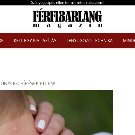
Szúnyogcsípés ellen természetes módszerrel
ŐK
KELL EGY KIS LAZÍTÁS
LENYŰGÖZŐ TECHNIKA
MINDE
ZÚNYOGCSÍPÉSEK ELLEN!