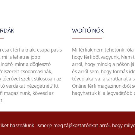
ERDÁK
VADÍTÓ NŐK
csak férfiaknak, csupa pasis
Mi férfiak nem tehetünk róla
 mi is lehetne jobb
hogy férfiből vagyunk. Nem 
indító, mint a döglesztő
arról, hogy mindig a nőkön já
felszerelt csodamasinák,
és arról sem, hogy formás id
 lóerővel szelik stílusosan az
téved akarva, akaratlanul a 
tó verdákat nézegetnél? Itt
Online férfi magazinunkból 
rfi magazinunk, kövesd az
hagyhattuk ki a legvadítóbb c
t!
ket használunk. Ismerje meg tájékoztatónkat arról, hogy milye