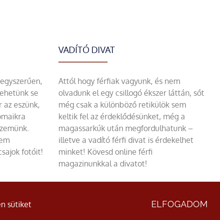
VADÍTÓ DIVAT
 egyszerűen,
Attól hogy férfiak vagyunk, és nem
tehetünk se
olvadunk el egy csillogó ékszer láttán, sőt
r az eszünk,
még csak a különböző retikülök sem
omaikra
keltik fel az érdeklődésünket, még a
szemünk.
magassarkúk után megfordulhatunk –
sem
illetve a vadító férfi divat is érdekelhet
sajok fotóit!
minket! Kövesd online férfi
magazinunkkal a divatot!
ÁSZF
|
Adatvédelmi nyilatkozat
ELFOGADOM
n sütiket