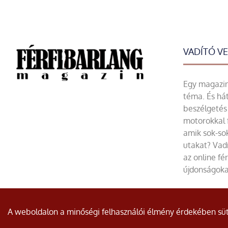
VADÍTÓ V
Egy magazin 
téma. És hát
beszélgetés 
motorokkal 
amik sok-sok
utakat? Vadí
az online fé
újdonságoka
© Minden jog fenntartva.
A weboldalon a minőségi felhasználói élmény érdekében süti