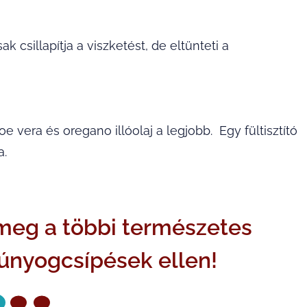
 csillapítja a viszketést, de eltünteti a
oe vera és oregano illóolaj a legjobb. Egy fültisztító
a.
meg a többi természetes
únyogcsípések ellen!