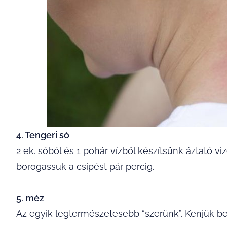
4. Tengeri só
2 ek. sóból és 1 pohár vízből készítsünk áztató v
borogassuk a csípést pár percig.
5.
méz
Az egyik legtermészetesebb “szerünk”. Kenjük be v