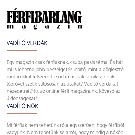
VADÍTÓ VERDÁK
Egy magazin csak férfiaknak, csupa pasis téma. És hát
mi is lehetne jobb beszélgetés indító, mint a döglesztő
motorokkal felszerelt csodamasinák, amik sok-sok
lóerővel szelik stílusosan az utakat? Vadító verdákat
nézegetnél? Itt az online férfi magazinunk, kövesd az
újdonságokat!
VADÍTÓ NŐK
Mi férfiak nem tehetünk róla egyszerűen, hogy férfiből
vagyunk. Nem tehetünk se arról, hogy mindig a nőkön