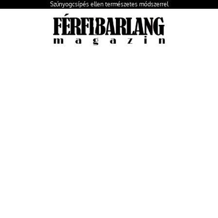
Szúnyogcsípés ellen természetes módszerrel