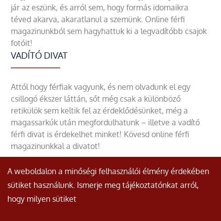
jár az eszünk, és arról sem, hogy formás idomaikra
téved akarva, akaratlanul a szemünk. Online férfi
magazinunkból sem hagyhattuk ki a legvadítóbb csajok
fotóit!
VADÍTÓ DIVAT
Attól hogy férfiak vagyunk, és nem olvadunk el egy
csillogó ékszer láttán, sőt még csak a különböző
retikülök sem keltik fel az érdeklődésünket, még a
magassarkúk után megfordulhatunk – illetve a vadító
férfi divat is érdekelhet minket! Kövesd online férfi
magazinunkkal a divatot!
A weboldalon a minőségi felhasználói élmény érdekében
sütiket használunk. Ismerje meg tájékoztatónkat arról,
hogy milyen sütiket
© Minden jog fenntartva.