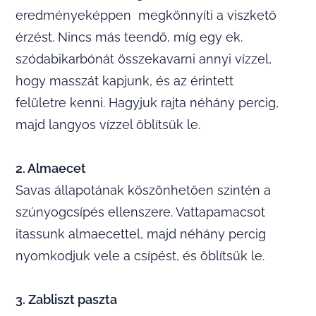
eredményeképpen megkönnyíti a viszkető
érzést. Nincs más teendő, míg egy ek.
szódabikarbónát összekavarni annyi vízzel,
hogy masszát kapjunk, és az érintett
felületre kenni. Hagyjuk rajta néhány percig,
majd langyos vízzel öblítsük le.
2. Almaecet
Savas állapotának köszönhetően szintén a
szúnyogcsípés ellenszere. Vattapamacsot
itassunk almaecettel, majd néhány percig
nyomkodjuk vele a csípést, és öblítsük le.
3. Zabliszt paszta