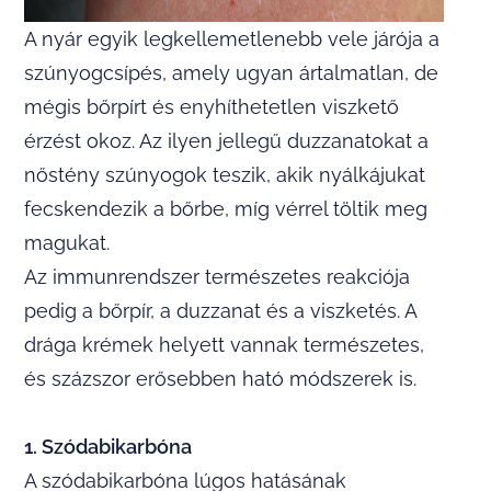
A nyár egyik legkellemetlenebb vele járója a
szúnyogcsípés, amely ugyan ártalmatlan, de
mégis bőrpírt és enyhíthetetlen viszkető
érzést okoz. Az ilyen jellegű duzzanatokat a
nőstény szúnyogok teszik, akik nyálkájukat
fecskendezik a bőrbe, míg vérrel töltik meg
magukat.
Az immunrendszer természetes reakciója
pedig a bőrpír, a duzzanat és a viszketés. A
drága krémek helyett vannak természetes,
és százszor erősebben ható módszerek is.
1. Szódabikarbóna
A szódabikarbóna lúgos hatásának