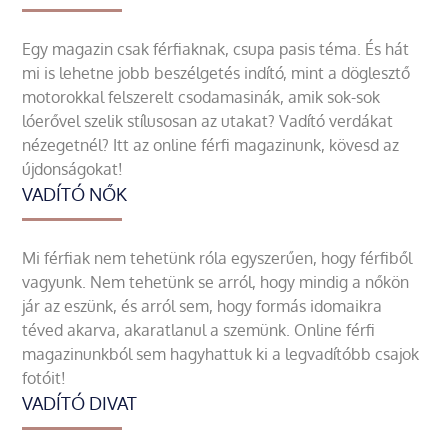
Egy magazin csak férfiaknak, csupa pasis téma. És hát
mi is lehetne jobb beszélgetés indító, mint a döglesztő
motorokkal felszerelt csodamasinák, amik sok-sok
lóerővel szelik stílusosan az utakat? Vadító verdákat
nézegetnél? Itt az online férfi magazinunk, kövesd az
újdonságokat!
VADÍTÓ NŐK
Mi férfiak nem tehetünk róla egyszerűen, hogy férfiből
vagyunk. Nem tehetünk se arról, hogy mindig a nőkön
jár az eszünk, és arról sem, hogy formás idomaikra
téved akarva, akaratlanul a szemünk. Online férfi
magazinunkból sem hagyhattuk ki a legvadítóbb csajok
fotóit!
VADÍTÓ DIVAT