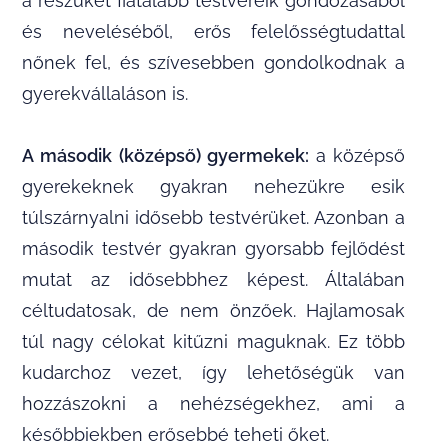
a részüket fiatalabb testvéreik gondozásából
és neveléséből, erős felelősségtudattal
nőnek fel, és szívesebben gondolkodnak a
gyerekvállaláson is.
A második (középső) gyermekek:
a középső
gyerekeknek gyakran nehezükre esik
túlszárnyalni idősebb testvérüket. Azonban a
második testvér gyakran gyorsabb fejlődést
mutat az idősebbhez képest. Általában
céltudatosak, de nem önzőek. Hajlamosak
túl nagy célokat kitűzni maguknak. Ez több
kudarchoz vezet, így lehetőségük van
hozzászokni a nehézségekhez, ami a
későbbiekben erősebbé teheti őket.