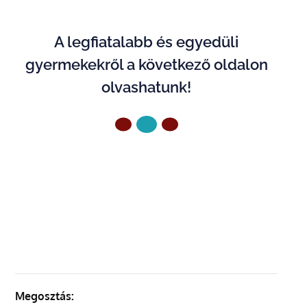
A legfiatalabb és egyedüli
gyermekekről a következő oldalon
olvashatunk!
ELŐZŐ OLDAL
KÖVETKEZŐ OLDAL
Megosztás: