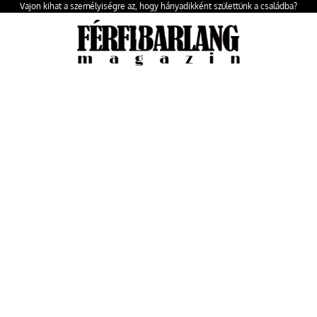
Vajon kihat a személyiségre az, hogy hányadikként születtünk a családba?