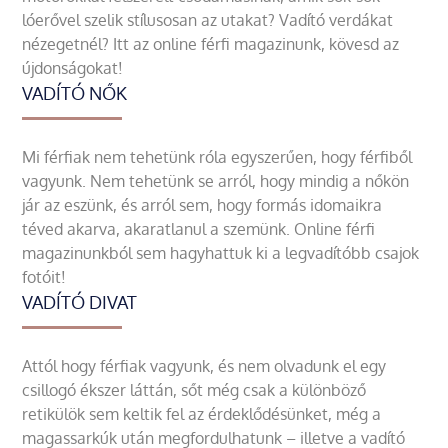
lóerővel szelik stílusosan az utakat? Vadító verdákat
nézegetnél? Itt az online férfi magazinunk, kövesd az
újdonságokat!
VADÍTÓ NŐK
Mi férfiak nem tehetünk róla egyszerűen, hogy férfiből
vagyunk. Nem tehetünk se arról, hogy mindig a nőkön
jár az eszünk, és arról sem, hogy formás idomaikra
téved akarva, akaratlanul a szemünk. Online férfi
magazinunkból sem hagyhattuk ki a legvadítóbb csajok
fotóit!
VADÍTÓ DIVAT
Attól hogy férfiak vagyunk, és nem olvadunk el egy
csillogó ékszer láttán, sőt még csak a különböző
retikülök sem keltik fel az érdeklődésünket, még a
magassarkúk után megfordulhatunk – illetve a vadító