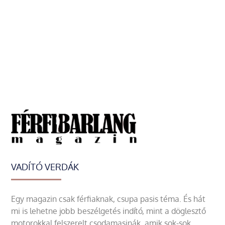
VADÍTÓ VERDÁK
Egy magazin csak férfiaknak, csupa pasis téma. És hát
mi is lehetne jobb beszélgetés indító, mint a döglesztő
motorokkal felszerelt csodamasinák, amik sok-sok