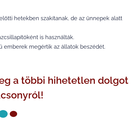
előtti hetekben szakítanak, de az ünnepek alatt
ázcsillapítóként is használták.
ívű emberek megértik az állatok beszédét.
g a többi hihetetlen dolgot
ácsonyról!
KÖVETKEZŐ OLDAL