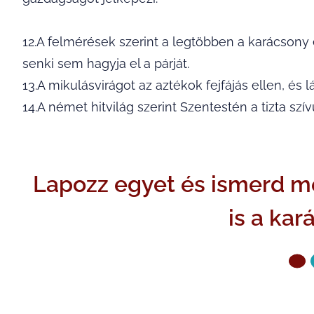
12.A felmérések szerint a legtöbben a karácsony 
senki sem hagyja el a párját.
13.A mikulásvirágot az aztékok fejfájás ellen, és l
14.A német hitvilág szerint Szentestén a tizta sz
Lapozz egyet és ismerd me
is a kar
ELŐZŐ OLDAL