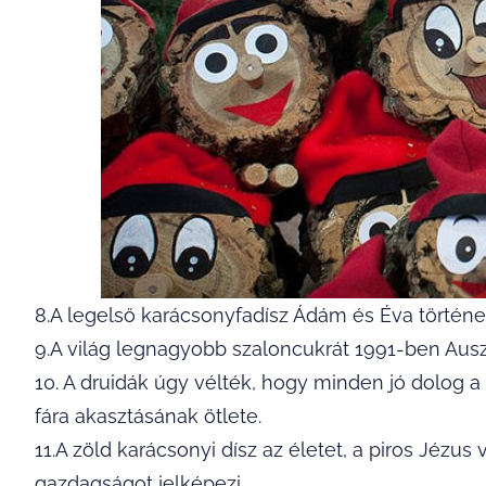
8.A legelső karácsonyfadísz Ádám és Éva történe
9.A világ legnagyobb szaloncukrát 1991-ben Auszt
10. A druidák úgy vélték, hogy minden jó dolog a
fára akasztásának ötlete.
11.A zöld karácsonyi dísz az életet, a piros Jézus 
gazdagságot jelképezi.