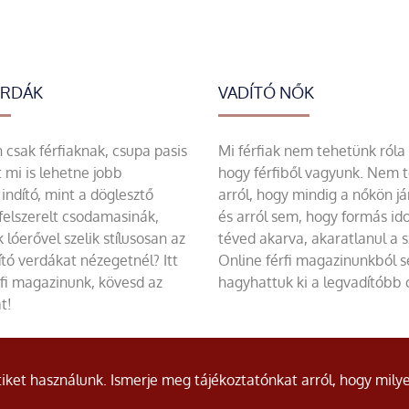
ERDÁK
VADÍTÓ NŐK
csak férfiaknak, csupa pasis
Mi férfiak nem tehetünk róla
 mi is lehetne jobb
hogy férfiből vagyunk. Nem 
indító, mint a döglesztő
arról, hogy mindig a nőkön já
felszerelt csodamasinák,
és arról sem, hogy formás id
 lóerővel szelik stílusosan az
téved akarva, akaratlanul a 
tó verdákat nézegetnél? Itt
Online férfi magazinunkból 
rfi magazinunk, kövesd az
hagyhattuk ki a legvadítóbb c
t!
ket használunk. Ismerje meg tájékoztatónkat arról, hogy milye