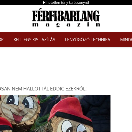
Hihetetlen tény karácsonyról
ŐK
KELL EGY KIS LAZÍTÁS
LENYŰGÖZŐ TECHNIKA
MINDE
OSAN NEM HALLOTTÁL EDDIG EZEKRŐL!