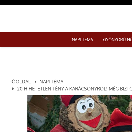
NAPI TÉMA
GYÖNYÖRŰ N
FŐOLDAL
NAPI TÉMA
20 HIHETETLEN TÉNY A KARÁCSONYRÓL! MÉG BIZT