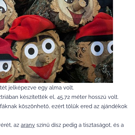
tét jelképezve egy alma volt.
riában készítették el, 45,72 méter hosszú volt.
 fáknak köszönhető, ezért tőlük ered az ajándékok
vérét, az
arany
színű dísz pedig a tisztaságot, és a