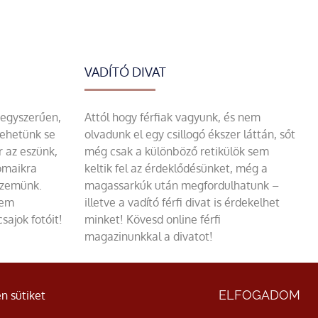
VADÍTÓ DIVAT
 egyszerűen,
Attól hogy férfiak vagyunk, és nem
tehetünk se
olvadunk el egy csillogó ékszer láttán, sőt
r az eszünk,
még csak a különböző retikülök sem
omaikra
keltik fel az érdeklődésünket, még a
szemünk.
magassarkúk után megfordulhatunk –
sem
illetve a vadító férfi divat is érdekelhet
sajok fotóit!
minket! Kövesd online férfi
magazinunkkal a divatot!
ÁSZF
|
Adatvédelmi nyilatkozat
ELFOGADOM
n sütiket