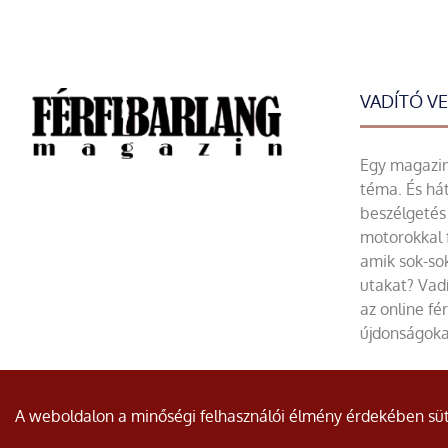
VADÍTÓ V
Egy magazin 
téma. És hát
beszélgetés 
motorokkal 
amik sok-sok
utakat? Vadí
az online fé
újdonságoka
© Minden jog fenntartva.
A weboldalon a minőségi felhasználói élmény érdekében süti