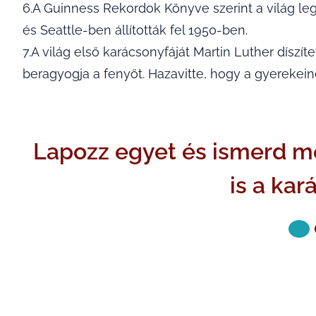
6.A Guinness Rekordok Könyve szerint a világ l
és Seattle-ben állították fel 1950-ben.
7.A világ első karácsonyfáját Martin Luther díszít
beragyogja a fenyőt. Hazavitte, hogy a gyerekei
Lapozz egyet és ismerd me
is a kar
KÖVETKE