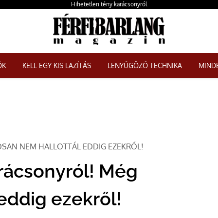
Hihetetlen tény karácsonyról
ŐK
KELL EGY KIS LAZÍTÁS
LENYŰGÖZŐ TECHNIKA
MINDE
OSAN NEM HALLOTTÁL EDDIG EZEKRŐL!
arácsonyról! Még
eddig ezekről!