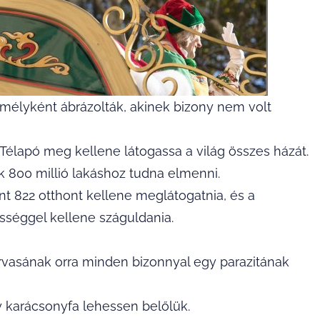
emélyként ábrázolták, akinek bizony nem volt
Télapó meg kellene látogassa a világ összes házát.
k 800 millió lakáshoz tudna elmenni.
t 822 otthont kellene meglátogatnia, és a
séggel kellene száguldania.
arvasának orra minden bizonnyal egy parazitának
y karácsonyfa lehessen belőlük.