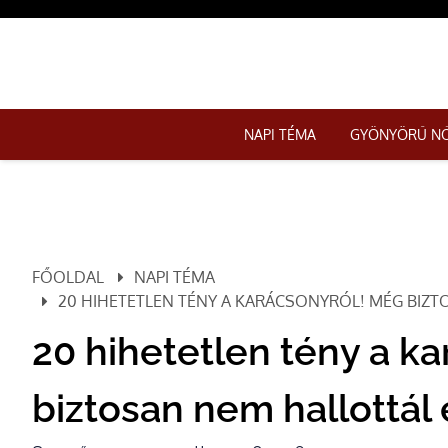
NAPI TÉMA
GYÖNYÖRŰ N
FŐOLDAL
NAPI TÉMA
20 HIHETETLEN TÉNY A KARÁCSONYRÓL! MÉG BIZT
20 hihetetlen tény a k
biztosan nem hallottál 