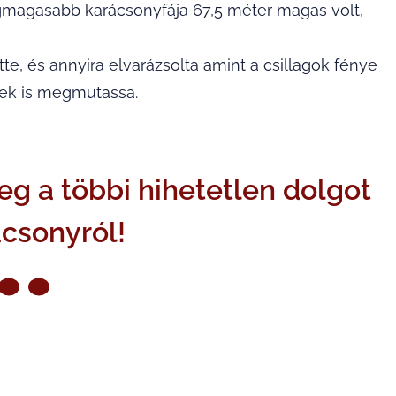
egmagasabb karácsonyfája 67,5 méter magas volt,
ette, és annyira elvarázsolta amint a csillagok fénye
nek is megmutassa.
g a többi hihetetlen dolgot
ácsonyról!
ZŐ OLDAL