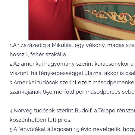
1.A 17.századig a Mikulást egy vékony, magas sz
hosszú, fehér szakálla.
2.Az amerikai hagyomány szerint karácsonykor a 
Viszont, ha fénysebességgel utazna, akkor is csa
3.Amerikai tudósok szerint ezért másodpercenkén
szánkójának 650 mérföld per másodperces sebes
4.Norvég tudósok szerint Rudolf, a Télapó rénsz
köszönhetően lett piros.
5.A fenyőfákat átlagosan 15 évig nevelgetik, hog