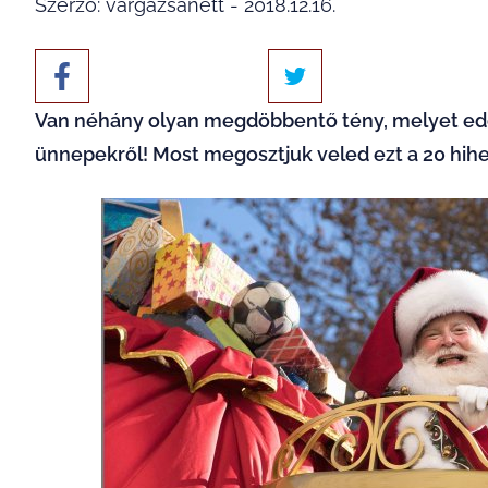
Szerző: vargazsanett - 2018.12.16.
Van néhány olyan megdöbbentő tény, melyet eddig
ünnepekről! Most megosztjuk veled ezt a 20 hihe