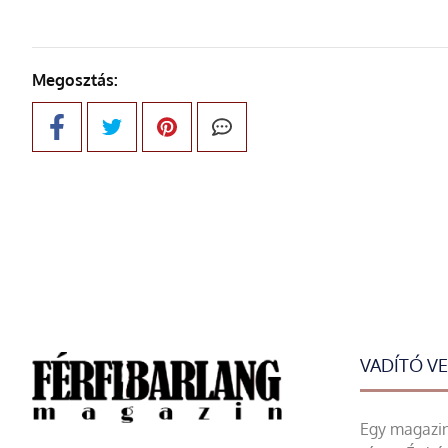
Megosztás:
VADÍTÓ V
Egy magazin 