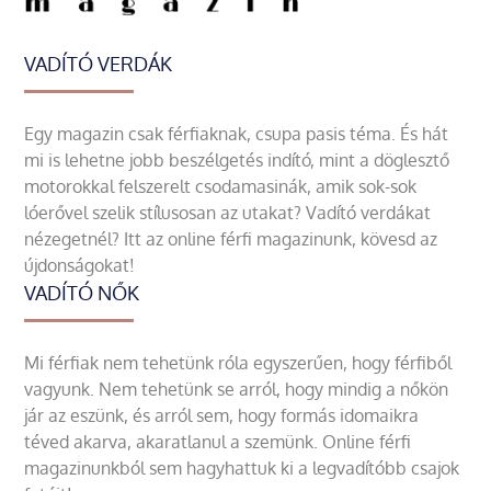
VADÍTÓ VERDÁK
Egy magazin csak férfiaknak, csupa pasis téma. És hát
mi is lehetne jobb beszélgetés indító, mint a döglesztő
motorokkal felszerelt csodamasinák, amik sok-sok
lóerővel szelik stílusosan az utakat? Vadító verdákat
nézegetnél? Itt az online férfi magazinunk, kövesd az
újdonságokat!
VADÍTÓ NŐK
Mi férfiak nem tehetünk róla egyszerűen, hogy férfiből
vagyunk. Nem tehetünk se arról, hogy mindig a nőkön
jár az eszünk, és arról sem, hogy formás idomaikra
téved akarva, akaratlanul a szemünk. Online férfi
magazinunkból sem hagyhattuk ki a legvadítóbb csajok