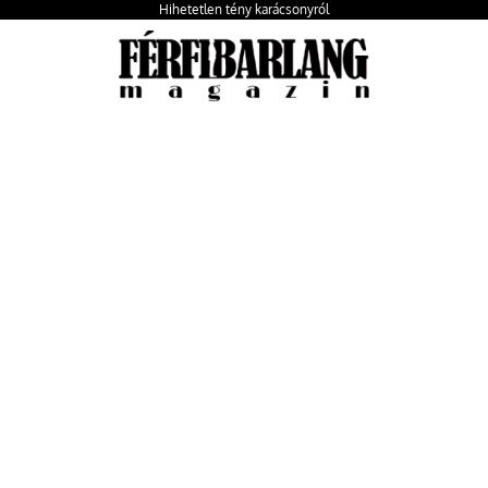
Hihetetlen tény karácsonyról