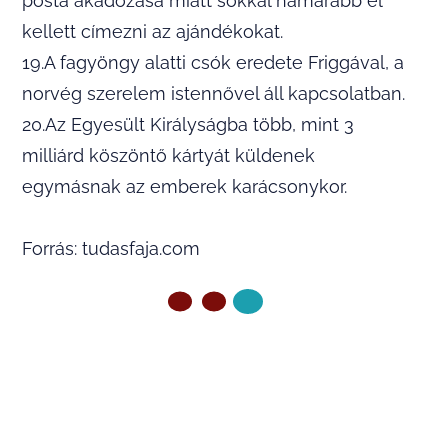
posta akadozása miatt sokkal hamarabb el
kellett címezni az ajándékokat.
19.A fagyöngy alatti csók eredete Friggával, a
norvég szerelem istennővel áll kapcsolatban.
20.Az Egyesült Királyságba több, mint 3
milliárd köszöntő kártyát küldenek
egymásnak az emberek karácsonykor.
Forrás: tudasfaja.com
ELŐZŐ OLDAL