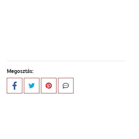
ELŐZŐ OLDAL
KÖVETKEZŐ OLDAL
Megosztás: