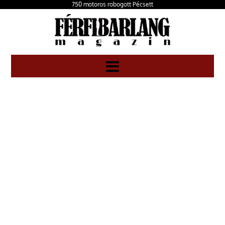
750 motoros robogott Pécsett