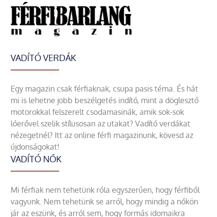
VADÍTÓ VERDÁK
Egy magazin csak férfiaknak, csupa pasis téma. És hát
mi is lehetne jobb beszélgetés indító, mint a döglesztő
motorokkal felszerelt csodamasinák, amik sok-sok
lóerővel szelik stílusosan az utakat? Vadító verdákat
nézegetnél? Itt az online férfi magazinunk, kövesd az
újdonságokat!
VADÍTÓ NŐK
Mi férfiak nem tehetünk róla egyszerűen, hogy férfiből
vagyunk. Nem tehetünk se arról, hogy mindig a nőkön
jár az eszünk, és arról sem, hogy formás idomaikra