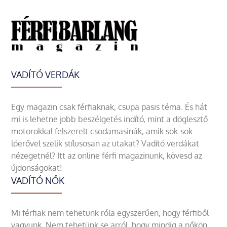
VADÍTÓ VERDÁK
Egy magazin csak férfiaknak, csupa pasis téma. És hát
mi is lehetne jobb beszélgetés indító, mint a döglesztő
motorokkal felszerelt csodamasinák, amik sok-sok
lóerővel szelik stílusosan az utakat? Vadító verdákat
nézegetnél? Itt az online férfi magazinunk, kövesd az
újdonságokat!
VADÍTÓ NŐK
Mi férfiak nem tehetünk róla egyszerűen, hogy férfiből
vagyunk. Nem tehetünk se arról, hogy mindig a nőkön