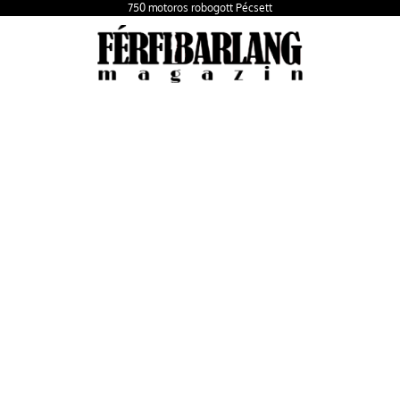
750 motoros robogott Pécsett