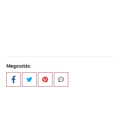
ELŐZŐ OLDAL
KÖVETKEZŐ OLDAL
Megosztás: