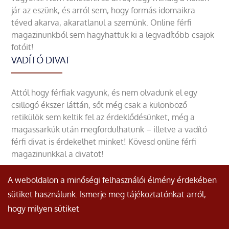
jár az eszünk, és arról sem, hogy formás idomaikra
téved akarva, akaratlanul a szemünk. Online férfi
magazinunkból sem hagyhattuk ki a legvadítóbb csajok
fotóit!
VADÍTÓ DIVAT
Attól hogy férfiak vagyunk, és nem olvadunk el egy
csillogó ékszer láttán, sőt még csak a különböző
retikülök sem keltik fel az érdeklődésünket, még a
magassarkúk után megfordulhatunk – illetve a vadító
férfi divat is érdekelhet minket! Kövesd online férfi
magazinunkkal a divatot!
A weboldalon a minőségi felhasználói élmény érdekében
sütiket használunk. Ismerje meg tájékoztatónkat arról,
hogy milyen sütiket
© Minden jog fenntartva.