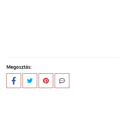
ELŐZŐ OLDAL
KÖVETKEZŐ OLDAL
Megosztás: