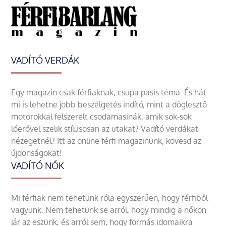
VADÍTÓ VERDÁK
Egy magazin csak férfiaknak, csupa pasis téma. És hát
mi is lehetne jobb beszélgetés indító, mint a döglesztő
motorokkal felszerelt csodamasinák, amik sok-sok
lóerővel szelik stílusosan az utakat? Vadító verdákat
nézegetnél? Itt az online férfi magazinunk, kövesd az
újdonságokat!
VADÍTÓ NŐK
Mi férfiak nem tehetünk róla egyszerűen, hogy férfiből
vagyunk. Nem tehetünk se arról, hogy mindig a nőkön
jár az eszünk, és arról sem, hogy formás idomaikra