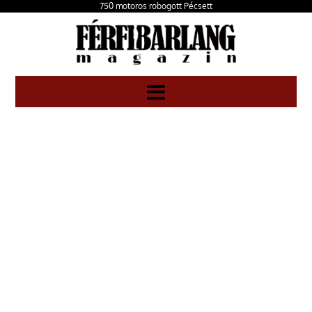
750 motoros robogott Pécsett