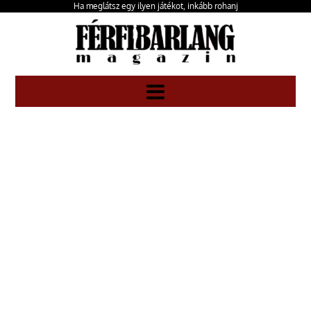
Ha meglátsz egy ilyen játékot, inkább rohanj