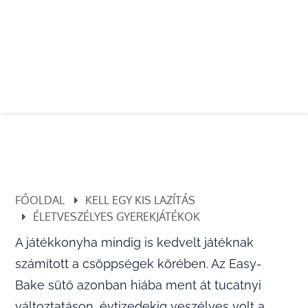
FŐOLDAL
KELL EGY KIS LAZÍTÁS
ÉLETVESZÉLYES GYEREKJÁTÉKOK
A játékkonyha mindig is kedvelt játéknak
számított a csöppségek körében. Az Easy-
Bake sütő azonban hiába ment át tucatnyi
változtatáson, évtizedekig veszélyes volt a