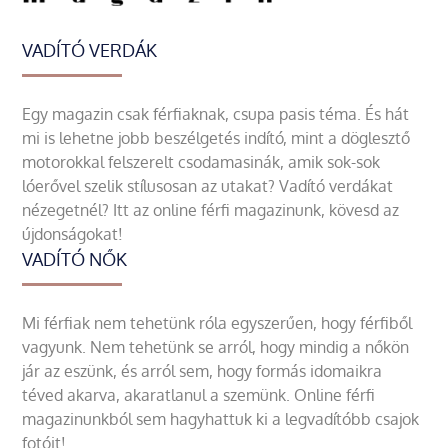
VADÍTÓ VERDÁK
Egy magazin csak férfiaknak, csupa pasis téma. És hát
mi is lehetne jobb beszélgetés indító, mint a döglesztő
motorokkal felszerelt csodamasinák, amik sok-sok
lóerővel szelik stílusosan az utakat? Vadító verdákat
nézegetnél? Itt az online férfi magazinunk, kövesd az
újdonságokat!
VADÍTÓ NŐK
Mi férfiak nem tehetünk róla egyszerűen, hogy férfiből
vagyunk. Nem tehetünk se arról, hogy mindig a nőkön
jár az eszünk, és arról sem, hogy formás idomaikra
téved akarva, akaratlanul a szemünk. Online férfi
magazinunkból sem hagyhattuk ki a legvadítóbb csajok
fotóit!