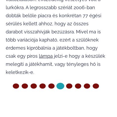
lurkókra. A legrosszabb szériát 2006-ban
dobták belőle piacra és konkrétan 77 égési
sérülés kellett ahhoz, hogy az összes
darabot visszahívják bezúzásra. Mivel ma is
több variációja kapható, ezért a szülőknek
érdemes kipróbálnia a játékboltban, hogy
csak egy piros
lámpa
jelzi-e hogy a készülék
melegíti a játékhamit, vagy tényleges hő is
keletkezik-e.
ELŐZŐ OLDAL
KÖVETKEZŐ OLDAL