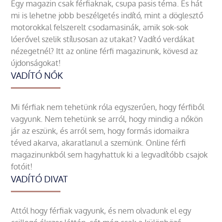
Egy magazin csak férfiaknak, csupa pasis téma. És hát
mi is lehetne jobb beszélgetés indító, mint a döglesztő
motorokkal felszerelt csodamasinák, amik sok-sok
lóerővel szelik stílusosan az utakat? Vadító verdákat
nézegetnél? Itt az online férfi magazinunk, kövesd az
újdonságokat!
VADÍTÓ NŐK
Mi férfiak nem tehetünk róla egyszerűen, hogy férfiből
vagyunk. Nem tehetünk se arról, hogy mindig a nőkön
jár az eszünk, és arról sem, hogy formás idomaikra
téved akarva, akaratlanul a szemünk. Online férfi
magazinunkból sem hagyhattuk ki a legvadítóbb csajok
fotóit!
VADÍTÓ DIVAT
Attól hogy férfiak vagyunk, és nem olvadunk el egy