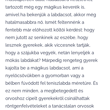
tartozott még egy mágikus keverék is,
amivel ha bekenjük a labdacsot, akkor még
hatalmasabbra nő. Ismét feltennénk a
fentebb már előhozott költői kérdést: hogy
nem jutott az senkinek az eszébe, hogy
lesznek gyerekek, akik viccesnek tartják,
hogy a szájukba vegyék, netán lenyeljék a
mókás labdákat? Márpedig rengeteg gyerek
kajolta be a mágikus labdacsot, ami a
nyelőcsövükben a gyomorban vagy a
bélben fúvódott fel teniszlabda méretűre. És
ez nem minden, a megbetegedett és
orvoshoz cipelt gyerekekről csinálhattak
röntgenfelvételeket a tanácstalan orvosok