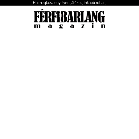
Ha meglátsz egy ilyen játékot, inkább rohanj