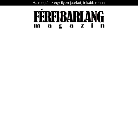
Ha meglátsz egy ilyen játékot, inkább rohanj