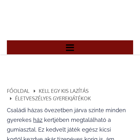
FŐOLDAL
KELL EGY KIS LAZÍTÁS
ÉLETVESZÉLYES GYEREKJÁTÉKOK
Családi házas övezetben járva szinte minden
gyerekes
ház
kertjében megtalálható a
gumiasztal. Ez kedvelt játék egész kicsi
kortól kezdve akár tizenéves korig is, ám