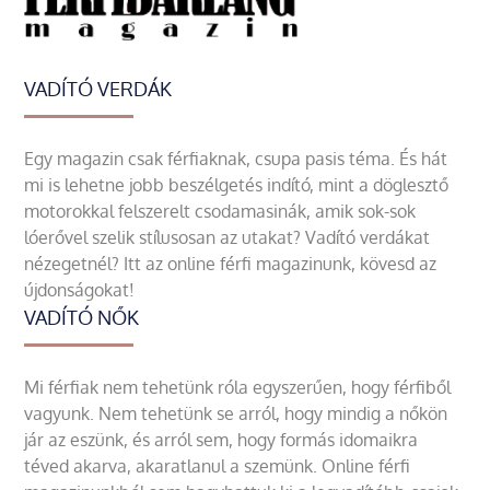
VADÍTÓ VERDÁK
Egy magazin csak férfiaknak, csupa pasis téma. És hát
mi is lehetne jobb beszélgetés indító, mint a döglesztő
motorokkal felszerelt csodamasinák, amik sok-sok
lóerővel szelik stílusosan az utakat? Vadító verdákat
nézegetnél? Itt az online férfi magazinunk, kövesd az
újdonságokat!
VADÍTÓ NŐK
Mi férfiak nem tehetünk róla egyszerűen, hogy férfiből
vagyunk. Nem tehetünk se arról, hogy mindig a nőkön
jár az eszünk, és arról sem, hogy formás idomaikra
téved akarva, akaratlanul a szemünk. Online férfi