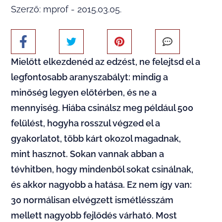
Szerző: mprof - 2015.03.05.
Mielőtt elkezdenéd az edzést, ne felejtsd el a
legfontosabb aranyszabályt: mindig a
minőség legyen előtérben, és ne a
mennyiség. Hiába csinálsz meg például 500
felülést, hogyha rosszul végzed el a
gyakorlatot, több kárt okozol magadnak,
mint hasznot. Sokan vannak abban a
tévhitben, hogy mindenből sokat csinálnak,
és akkor nagyobb a hatása. Ez nem így van:
30 normálisan elvégzett ismétlésszám
mellett nagyobb fejlődés várható. Most