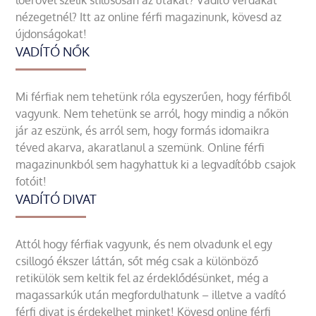
lóerővel szelik stílusosan az utakat? Vadító verdákat
nézegetnél? Itt az online férfi magazinunk, kövesd az
újdonságokat!
VADÍTÓ NŐK
Mi férfiak nem tehetünk róla egyszerűen, hogy férfiből
vagyunk. Nem tehetünk se arról, hogy mindig a nőkön
jár az eszünk, és arról sem, hogy formás idomaikra
téved akarva, akaratlanul a szemünk. Online férfi
magazinunkból sem hagyhattuk ki a legvadítóbb csajok
fotóit!
VADÍTÓ DIVAT
Attól hogy férfiak vagyunk, és nem olvadunk el egy
csillogó ékszer láttán, sőt még csak a különböző
retikülök sem keltik fel az érdeklődésünket, még a
magassarkúk után megfordulhatunk – illetve a vadító
férfi divat is érdekelhet minket! Kövesd online férfi