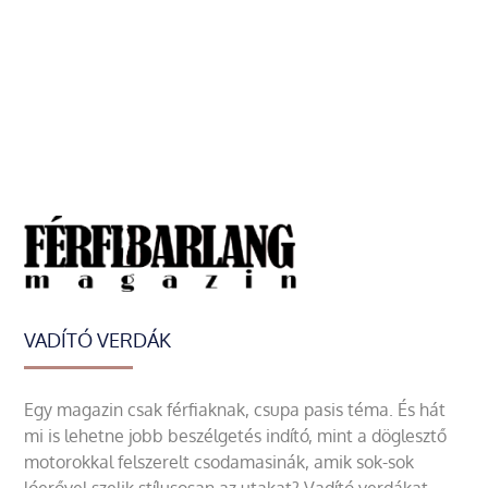
VADÍTÓ VERDÁK
Egy magazin csak férfiaknak, csupa pasis téma. És hát
mi is lehetne jobb beszélgetés indító, mint a döglesztő
motorokkal felszerelt csodamasinák, amik sok-sok