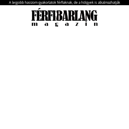
A legjobb hasizom gyakorlatok férfiaknak, de a hölgyek is alkalmazhatják