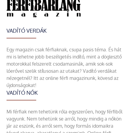
VADÍTÓ VERDÁK
Egy magazin csak férfiaknak, csupa pasis téma. És hát
mi is lehetne jobb beszélgetés indító, mint a döglesztő
motorokkal felszerelt csodamasinák, amik sok-sok
lóerővel szelik stílusosan az utakat? Vadító verdákat
nézegetnél? Itt az online férfi magazinunk, kövesd az
újdonságokat!
VADÍTÓ NŐK
Mi férfiak nem tehetünk róla egyszerűen, hogy férfiből
vagyunk. Nem tehetünk se arról, hogy mindig a nőkön
jár az eszünk, és arról sem, hogy formás idomaikra
téved akarva, akaratlanul a szemünk. Online férfi