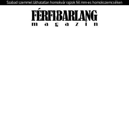
Szabad szemmel láthatatlan homokvár rajzok fél mm-es homokszemcséken