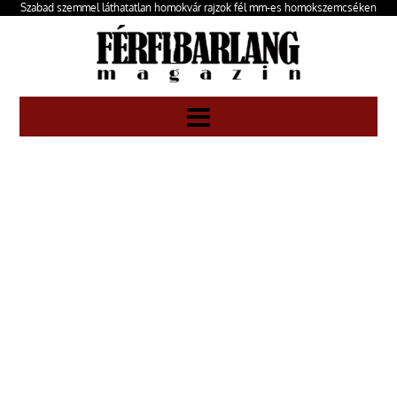
Szabad szemmel láthatatlan homokvár rajzok fél mm-es homokszemcséken