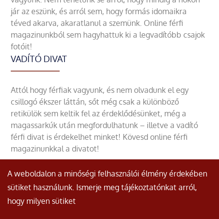
jár az eszünk, és arról sem, hogy formás idomaikra
téved akarva, akaratlanul a szemünk. Online férfi
magazinunkból sem hagyhattuk ki a legvadítóbb csajok
fotóit!
VADÍTÓ DIVAT
Attól hogy férfiak vagyunk, és nem olvadunk el egy
csillogó ékszer láttán, sőt még csak a különböző
retikülök sem keltik fel az érdeklődésünket, még a
magassarkúk után megfordulhatunk – illetve a vadító
férfi divat is érdekelhet minket! Kövesd online férfi
magazinunkkal a divatot!
A weboldalon a minőségi felhasználói élmény érdekében
sütiket használunk. Ismerje meg tájékoztatónkat arról,
hogy milyen sütiket
© Minden jog fenntartva.