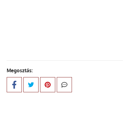
ELŐZŐ OLDAL
KÖVETKEZŐ OLDAL
Megosztás: