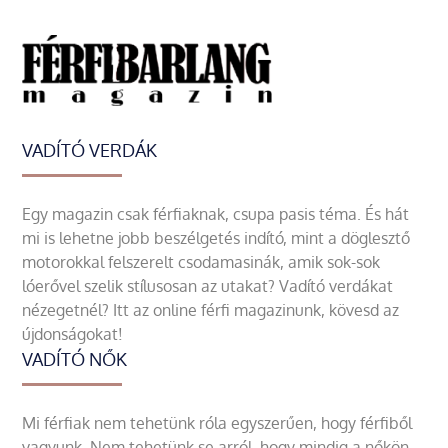
VADÍTÓ VERDÁK
Egy magazin csak férfiaknak, csupa pasis téma. És hát
mi is lehetne jobb beszélgetés indító, mint a döglesztő
motorokkal felszerelt csodamasinák, amik sok-sok
lóerővel szelik stílusosan az utakat? Vadító verdákat
nézegetnél? Itt az online férfi magazinunk, kövesd az
újdonságokat!
VADÍTÓ NŐK
Mi férfiak nem tehetünk róla egyszerűen, hogy férfiből
vagyunk. Nem tehetünk se arról, hogy mindig a nőkön