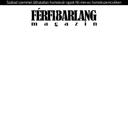
Szabad szemmel láthatatlan homokvár rajzok fél mm-es homokszemcséken