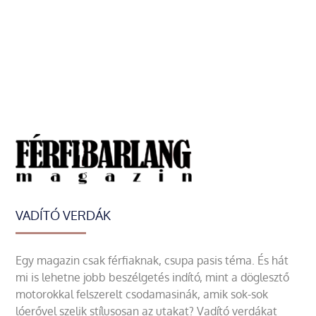
VADÍTÓ VERDÁK
Egy magazin csak férfiaknak, csupa pasis téma. És hát
mi is lehetne jobb beszélgetés indító, mint a döglesztő
motorokkal felszerelt csodamasinák, amik sok-sok
lóerővel szelik stílusosan az utakat? Vadító verdákat