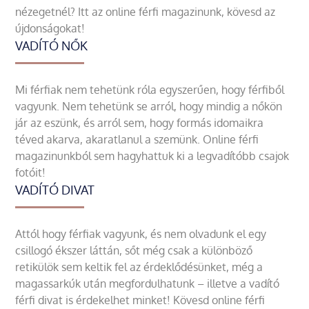
nézegetnél? Itt az online férfi magazinunk, kövesd az
újdonságokat!
VADÍTÓ NŐK
Mi férfiak nem tehetünk róla egyszerűen, hogy férfiből
vagyunk. Nem tehetünk se arról, hogy mindig a nőkön
jár az eszünk, és arról sem, hogy formás idomaikra
téved akarva, akaratlanul a szemünk. Online férfi
magazinunkból sem hagyhattuk ki a legvadítóbb csajok
fotóit!
VADÍTÓ DIVAT
Attól hogy férfiak vagyunk, és nem olvadunk el egy
csillogó ékszer láttán, sőt még csak a különböző
retikülök sem keltik fel az érdeklődésünket, még a
magassarkúk után megfordulhatunk – illetve a vadító
férfi divat is érdekelhet minket! Kövesd online férfi