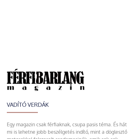
VADÍTÓ VERDÁK
Egy magazin csak férfiaknak, csupa pasis téma. És hát
mi is lehetne jobb beszélgetés indító, mint a döglesztő