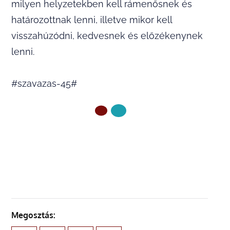
milyen helyzetekben kell rámenősnek és
határozottnak lenni, illetve mikor kell
visszahúzódni, kedvesnek és előzékenynek
lenni.
#szavazas-45#
ELŐZŐ OLDAL
Megosztás: