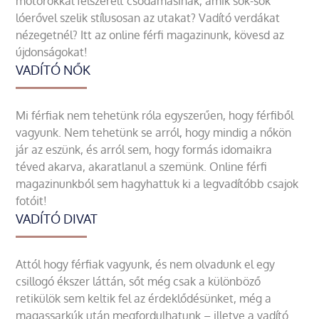
motorokkal felszerelt csodamasinák, amik sok-sok
lóerővel szelik stílusosan az utakat? Vadító verdákat
nézegetnél? Itt az online férfi magazinunk, kövesd az
újdonságokat!
VADÍTÓ NŐK
Mi férfiak nem tehetünk róla egyszerűen, hogy férfiből
vagyunk. Nem tehetünk se arról, hogy mindig a nőkön
jár az eszünk, és arról sem, hogy formás idomaikra
téved akarva, akaratlanul a szemünk. Online férfi
magazinunkból sem hagyhattuk ki a legvadítóbb csajok
fotóit!
VADÍTÓ DIVAT
Attól hogy férfiak vagyunk, és nem olvadunk el egy
csillogó ékszer láttán, sőt még csak a különböző
retikülök sem keltik fel az érdeklődésünket, még a
magassarkúk után megfordulhatunk – illetve a vadító