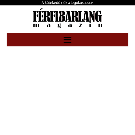
A kötekedő nők a legokosabbak