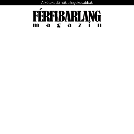
A kötekedő nők a legokosabbak