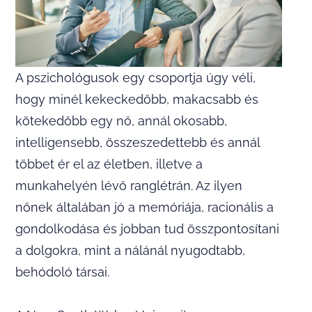
A pszichológusok egy csoportja úgy véli,
hogy minél kekeckedőbb, makacsabb és
kötekedőbb egy nő, annál okosabb,
intelligensebb, összeszedettebb és annál
többet ér el az életben, illetve a
munkahelyén lévő ranglétrán. Az ilyen
nőnek általában jó a memóriája, racionális a
gondolkodása és jobban tud összpontosítani
a dolgokra, mint a nálánál nyugodtabb,
behódoló társai.