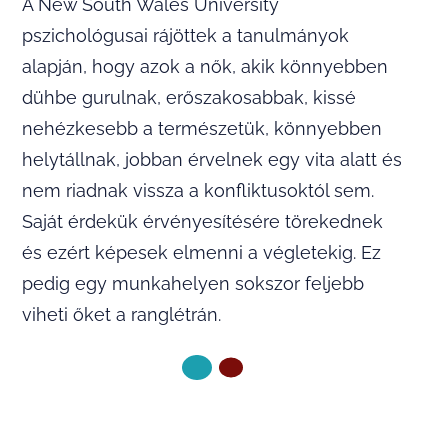
A New South Wales University
pszichológusai rájöttek a tanulmányok
alapján, hogy azok a nők, akik könnyebben
dühbe gurulnak, erőszakosabbak, kissé
nehézkesebb a természetük, könnyebben
helytállnak, jobban érvelnek egy vita alatt és
nem riadnak vissza a konfliktusoktól sem.
Saját érdekük érvényesítésére törekednek
és ezért képesek elmenni a végletekig. Ez
pedig egy munkahelyen sokszor feljebb
viheti őket a ranglétrán.
KÖVETKEZŐ OLDAL