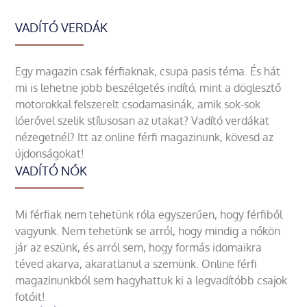
VADÍTÓ VERDÁK
Egy magazin csak férfiaknak, csupa pasis téma. És hát
mi is lehetne jobb beszélgetés indító, mint a döglesztő
motorokkal felszerelt csodamasinák, amik sok-sok
lóerővel szelik stílusosan az utakat? Vadító verdákat
nézegetnél? Itt az online férfi magazinunk, kövesd az
újdonságokat!
VADÍTÓ NŐK
Mi férfiak nem tehetünk róla egyszerűen, hogy férfiből
vagyunk. Nem tehetünk se arról, hogy mindig a nőkön
jár az eszünk, és arról sem, hogy formás idomaikra
téved akarva, akaratlanul a szemünk. Online férfi
magazinunkból sem hagyhattuk ki a legvadítóbb csajok
fotóit!