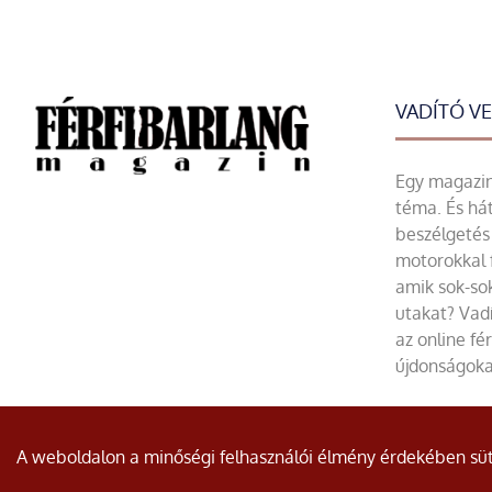
VADÍTÓ V
Egy magazin 
téma. És hát
beszélgetés 
motorokkal 
amik sok-sok
utakat? Vadí
az online fé
újdonságoka
© Minden jog fenntartva.
A weboldalon a minőségi felhasználói élmény érdekében süti