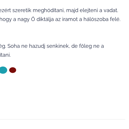
zért szeretik meghódítani, majd elejteni a vadat.
ogy a nagy Ő diktálja az iramot a hálószoba felé.
g. Soha ne hazudj senkinek, de főleg ne a
tani.
KÖVETKEZŐ OLDAL