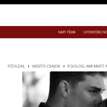
NAPI TÉMA
GYÖNYÖRŰ N
FŐOLDAL
VADÍTÓ CSAJOK
9 DOLOG, AMI MIATT A