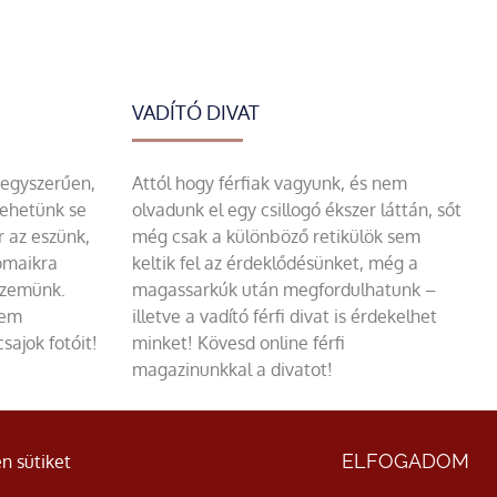
VADÍTÓ DIVAT
 egyszerűen,
Attól hogy férfiak vagyunk, és nem
tehetünk se
olvadunk el egy csillogó ékszer láttán, sőt
r az eszünk,
még csak a különböző retikülök sem
omaikra
keltik fel az érdeklődésünket, még a
szemünk.
magassarkúk után megfordulhatunk –
sem
illetve a vadító férfi divat is érdekelhet
sajok fotóit!
minket! Kövesd online férfi
magazinunkkal a divatot!
ÁSZF
|
Adatvédelmi nyilatkozat
ELFOGADOM
n sütiket