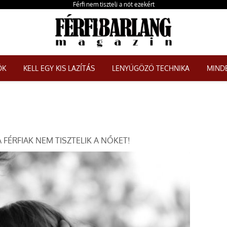
Férfi nem tiszteli a nőt ezekért
ŐK
KELL EGY KIS LAZÍTÁS
LENYŰGÖZŐ TECHNIKA
MINDE
 FÉRFIAK NEM TISZTELIK A NŐKET!