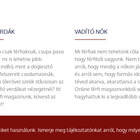
ERDÁK
VADÍTÓ NŐK
csak férfiaknak, csupa pasis
Mi férfiak nem tehetünk róla
 mi is lehetne jobb
hogy férfiből vagyunk. Nem 
indító, mint a döglesztő
arról, hogy mindig a nőkön já
felszerelt csodamasinák,
és arról sem, hogy formás id
 lóerővel szelik stílusosan az
téved akarva, akaratlanul a 
tó verdákat nézegetnél? Itt
Online férfi magazinunkból 
rfi magazinunk, kövesd az
hagyhattuk ki a legvadítóbb c
t!
ket használunk. Ismerje meg tájékoztatónkat arról, hogy milye