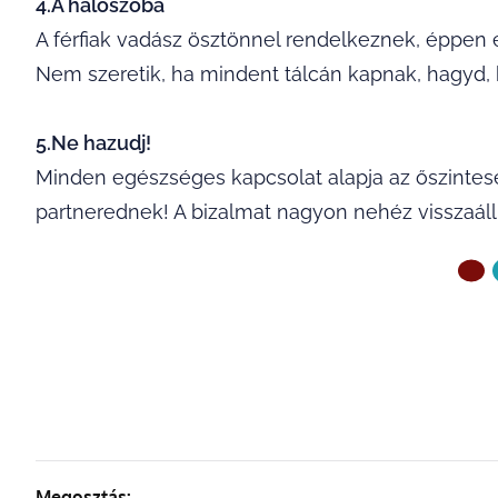
4.A hálószoba
A férfiak vadász ösztönnel rendelkeznek, éppen e
Nem szeretik, ha mindent tálcán kapnak, hagyd, h
5.Ne hazudj!
Minden egészséges kapcsolat alapja az őszintesé
partnerednek! A bizalmat nagyon nehéz visszaállí
ELŐZŐ OLDAL
Megosztás: